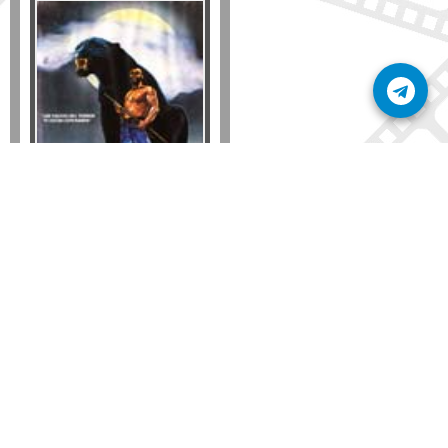
Formato
DVD
VHS
Detalles
AÑADIR