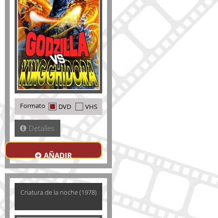
Formato
DVD
VHS
Detalles
AÑADIR
Criatura de la noche (1978)