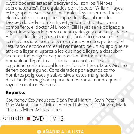
cuyos poderes estaban decayendo... son los "Héroes
sobrenaturales". Pero guiados por el doctor William Hayes,
este grupo de seres sobrenaturales llega a ser una fuerza
electrizante, con un poder capaz de salvar al mundo.
Despedido de la Human Investigation Unit junto con su
compañero, el doctor Al Lincoln, Bill Hayes se ve obligado a
seguir investigando por su cuenta y riesgo y con la ayuda de
Al Licoln decide seguir su trabajo, juntando una serie de
seres conocidos por poseer extraños y ocultos poderes. El
resultado de todo esto es el nacimiento de un equipo que se
atreve a llegar a lugares a los que nadie llega y a descubrir
secretos tan peligrosos que podrían afectar a toda la
humanidad llegando a controlar una unidad de alta
seguridad contra la cual los ejércitos de Tierra, Mar y Aire no
tienen poder alguno. Considerados por algunos como
hombres peligrosos y subversivos, estos marginados
desafían lo inimaginable para demostrar al mundo que el
rayo de neutrones es real.
Reparto:
Courteney Cox Arquette, Dean Paul Martin, Kevin Peter Hall,
Max Wright, Diane Civita. Jennifer Holmes, K.C. Winkler, Mark
Thomas Miller, Mickey Jones
Formato
DVD
VHS
AÑADIR A LA LISTA