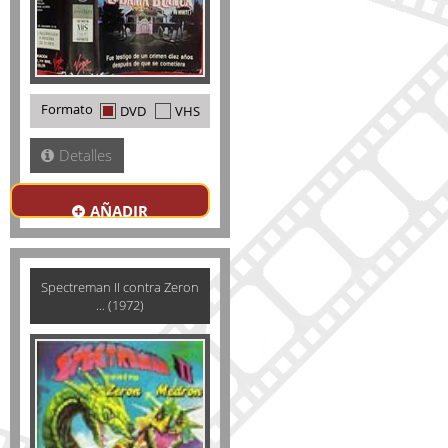
Formato
DVD
VHS
Detalles
AÑADIR
Spectreman II contra Zeron
... (1972)