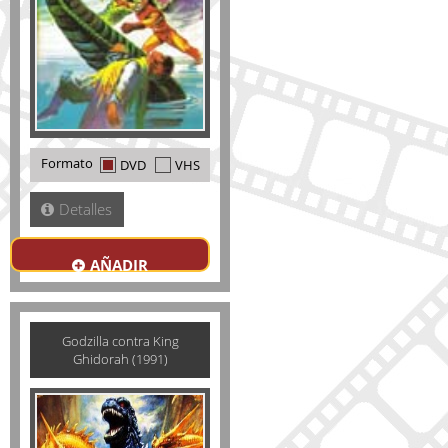
Formato
DVD
VHS
Detalles
AÑADIR
Godzilla contra King
Ghidorah (1991)