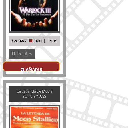
Formato
DVD
VHS
Detalles
AÑADIR
La Leyenda de Moon
Stallion (1978)