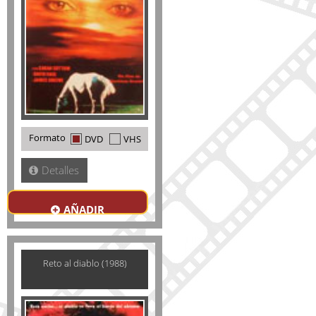
Formato
DVD
VHS
Detalles
AÑADIR
Reto al diablo (1988)