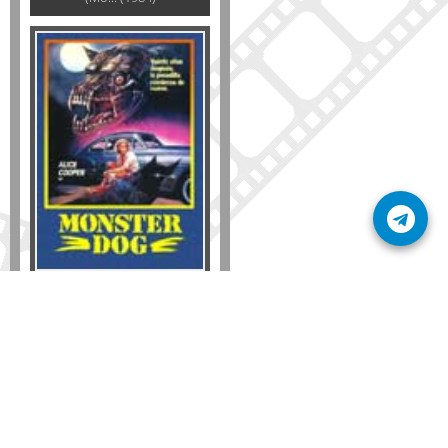
Formato
DVD
VHS
Detalles
AÑADIR