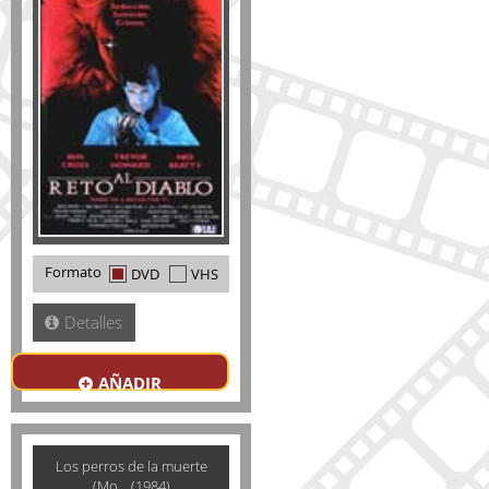
Formato
DVD
VHS
Detalles
AÑADIR
Los perros de la muerte
(Mo... (1984)