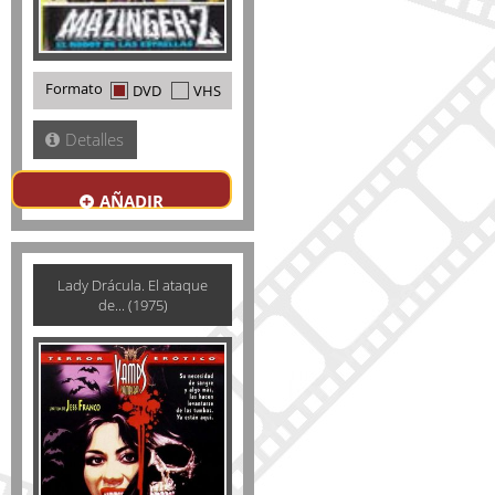
Formato
DVD
VHS
Detalles
AÑADIR
Lady Drácula. El ataque
de... (1975)