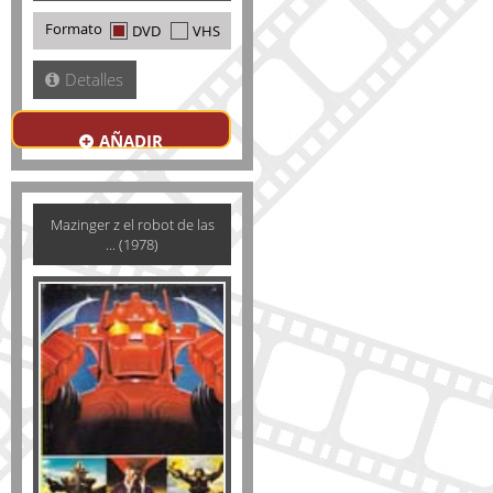
Formato
DVD
VHS
Detalles
AÑADIR
Mazinger z el robot de las
... (1978)