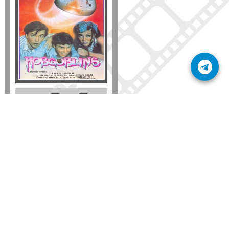
Formato
DVD
VHS
Detalles
AÑADIR
SÚSCRIBETE A NUESTRO BOLETÍN