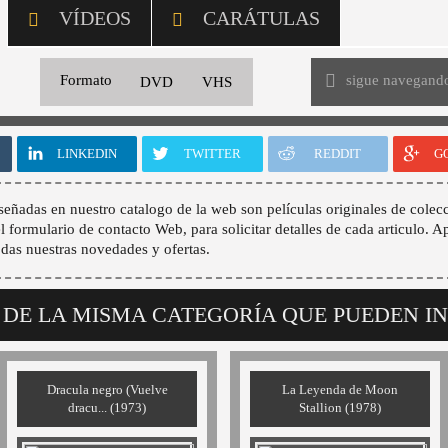
VÍDEOS
CARÁTULAS
sigue navegand
Formato
DVD
VHS
LINKEDIN
TWITTER
REDDIT
G
señadas en nuestro catalogo de la web son películas originales de colecc
 el formulario de contacto Web, para solicitar detalles de cada articulo. A
odas nuestras novedades y ofertas.
 DE LA MISMA CATEGORÍA QUE PUEDEN I
Dracula negro (Vuelve
La Leyenda de Moon
dracu... (1973)
Stallion (1978)