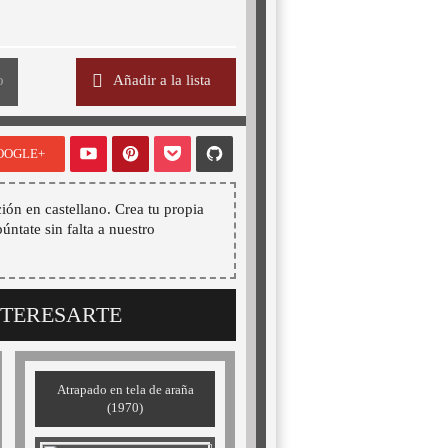
o
Añadir a la lista
OOGLE+
ión en castellano. Crea tu propia
púntate sin falta a nuestro
NTERESARTE
Atrapado en tela de araña
(1970)