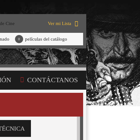
 de Cine
Ver mi Lista
onado
películas del catálogo
0
IÓN
CONTÁCTANOS
TÉCNICA