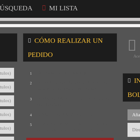
ÚSQUEDA
MI LISTA
CÓMO REALIZAR UN
PEDIDO
Ace
Consulta nuestro catálogo
tulos)
1
I
Selecciona los títulos que te interesan
2
tulos)
para crear tu lista de consultas
BO
Revisa tu lista y rellena el formulario
3
tulos)
con tus datos
Envíanos tu lista de consultas
tulos)
Aña
4
Te mandaremos el detalle del pedido
5
tulos)
con precios y condiciones de pago