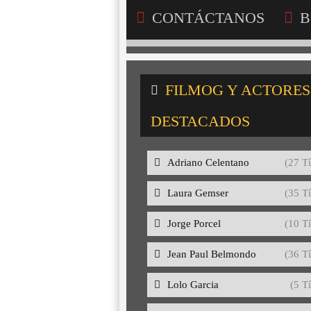
CONTÁCTANOS
B
FILMOG Y ACTORES
DESTACADOS
Adriano Celentano
(27 Tí
Laura Gemser
(35 Tí
Jorge Porcel
(10 Tí
Jean Paul Belmondo
(36 Tí
Lolo Garcia
(5 Tí