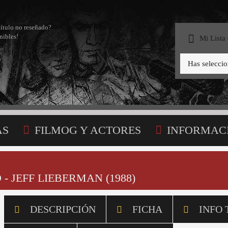
título no reseñado?
nibles!
Mi Lista
Has selecci
AS
FILMOG Y ACTORES
INFORMAC
STA
 JEFF LIEBERMAN (1988)
DESCRIPCIÓN
FICHA
INFO 