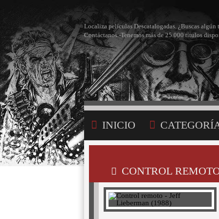
Localiza películas Descatalogadas. ¿Buscas algún 
Contáctanos -Tenemos más de 25.000 títulos dispo
INICIO
CATEGORÍ
BÚSQUEDA
MI LI
CONTROL REMOTO -