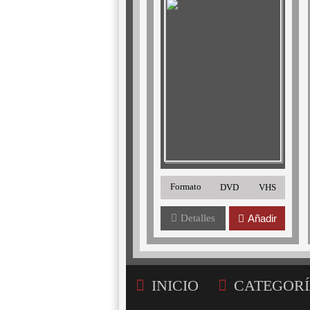
Formato
DVD
VHS
Detalles
Añadir
INICIO
CATEGORÍ