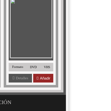
Formato
DVD
VHS
Detalles
Añadir
CIÓN