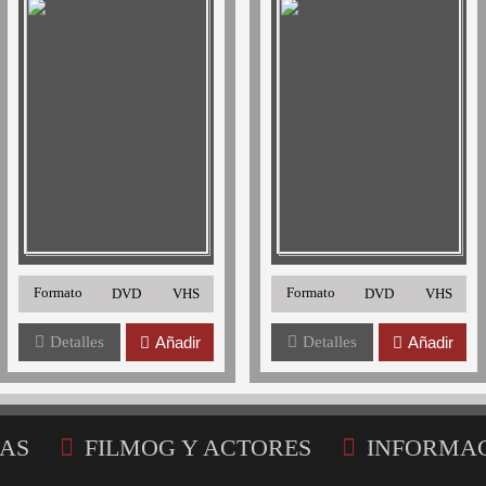
Formato
Formato
DVD
VHS
DVD
VHS
Detalles
Añadir
Detalles
Añadir
AS
FILMOG Y ACTORES
INFORMA