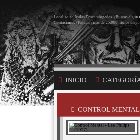
Localiza películas Descatalogadas. ¿Buscas algún 
Contáctanos -Tenemos más de 25.000 títulos dispo
INICIO
CATEGORÍ
BÚSQUEDA
MI LI
CONTROL MENTAL - 