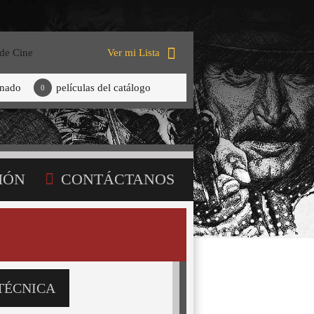
 de Cine
Ver mi Lista
onado
películas del catálogo
0
IÓN
CONTÁCTANOS
TÉCNICA