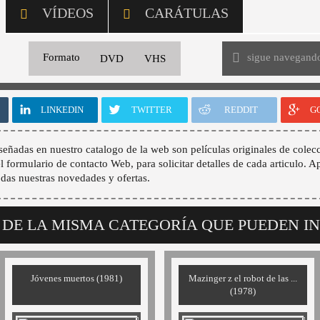
VÍDEOS
CARÁTULAS
sigue navegand
Formato
DVD
VHS
LINKEDIN
TWITTER
REDDIT
G
señadas en nuestro catalogo de la web son películas originales de colecc
 el formulario de contacto Web, para solicitar detalles de cada articulo. A
odas nuestras novedades y ofertas.
 DE LA MISMA CATEGORÍA QUE PUEDEN I
Jóvenes muertos (1981)
Mazinger z el robot de las ...
(1978)