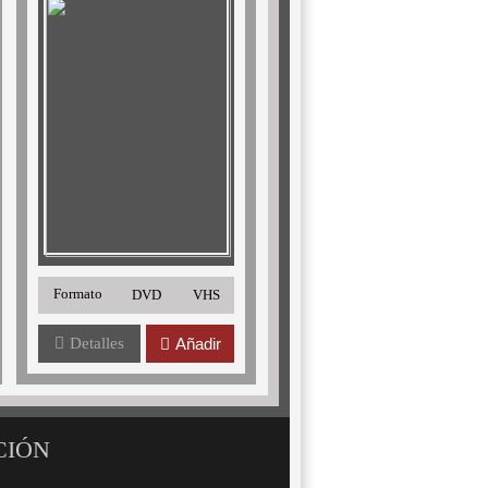
Formato
DVD
VHS
Detalles
Añadir
CIÓN