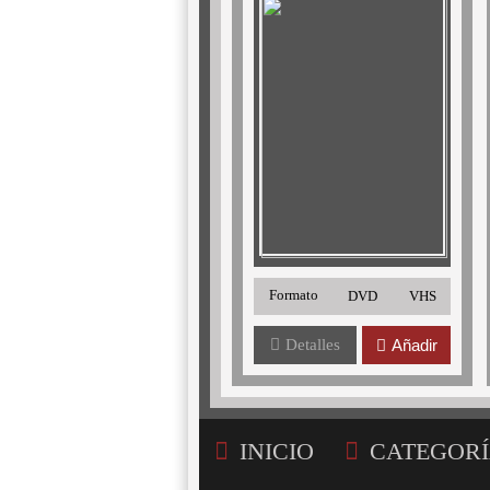
Formato
DVD
VHS
Detalles
Añadir
INICIO
CATEGORÍ