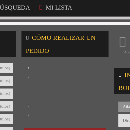
ÚSQUEDA
MI LISTA
CÓMO REALIZAR UN
PEDIDO
Ace
Consulta nuestro catálogo
tulos)
1
I
Selecciona los títulos que te interesan
2
tulos)
para crear tu lista de consultas
BO
Revisa tu lista y rellena el formulario
3
tulos)
con tus datos
Envíanos tu lista de consultas
tulos)
Aña
4
Te mandaremos el detalle del pedido
5
tulos)
con precios y condiciones de pago