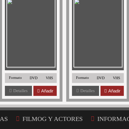
Formato
Formato
DVD
VHS
DVD
VHS
Detalles
Añadir
Detalles
Añadir
AS
FILMOG Y ACTORES
INFORMA