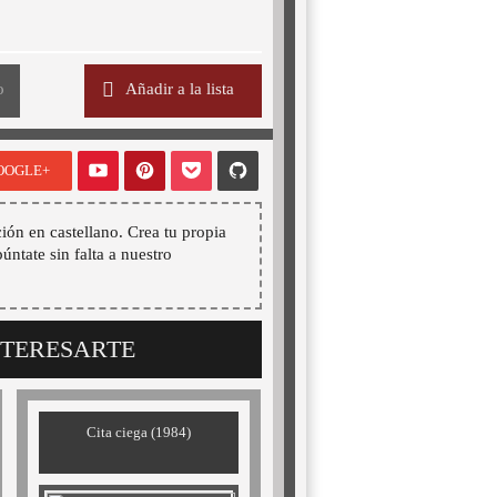
o
Añadir a la lista
OOGLE+
ión en castellano. Crea tu propia
púntate sin falta a nuestro
NTERESARTE
Cita ciega (1984)