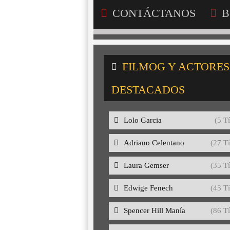
CONTÁCTANOS
B
FILMOG Y ACTORES
DESTACADOS
Lolo Garcia
(5 Tí
Adriano Celentano
(27 Tí
Laura Gemser
(35 Tí
Edwige Fenech
(43 Tí
Spencer Hill Manía
(86 Tí