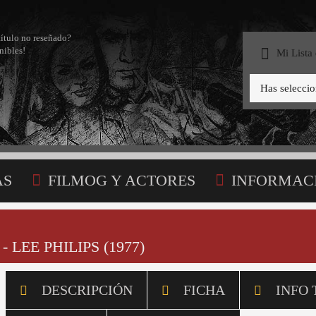
título no reseñado?
nibles!
Mi Lista
Has selecci
AS
FILMOG Y ACTORES
INFORMAC
STA
LEE PHILIPS (1977)
DESCRIPCIÓN
FICHA
INFO 