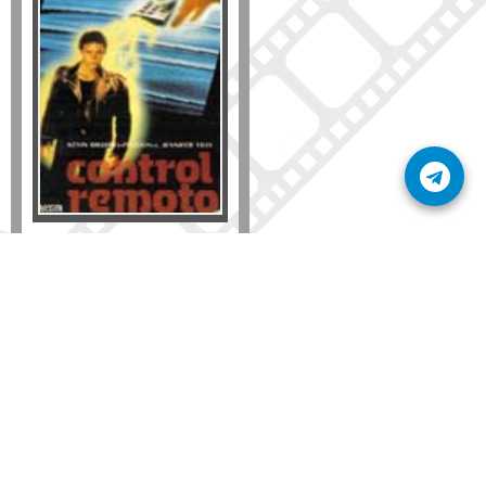
Formato
DVD
VHS
Detalles
AÑADIR