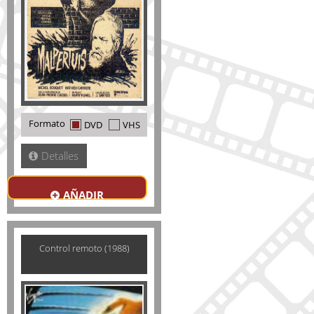
Formato
DVD
VHS
Detalles
AÑADIR
Control remoto (1988)