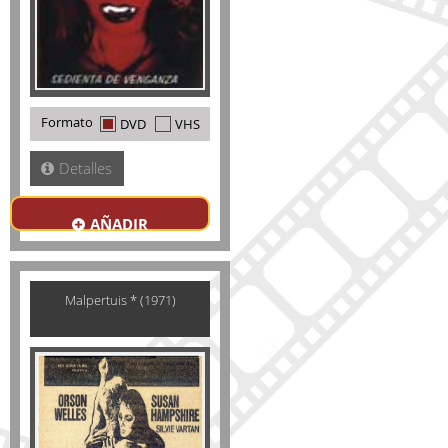
Formato
DVD
VHS
Detalles
AÑADIR
Malpertuis * (1971)