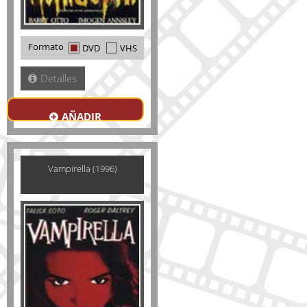
Formato
DVD
VHS
Detalles
AÑADIR
Vampirella (1996)