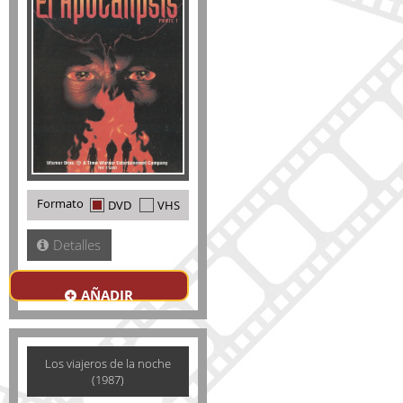
Formato
DVD
VHS
Detalles
AÑADIR
Los viajeros de la noche
(1987)