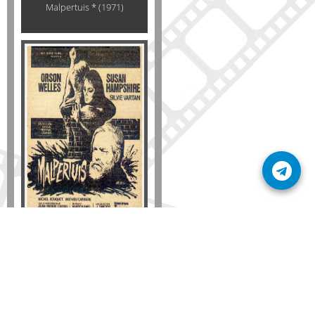
Malpertuis * (1971)
Formato
DVD
VHS
Detalles
AÑADIR