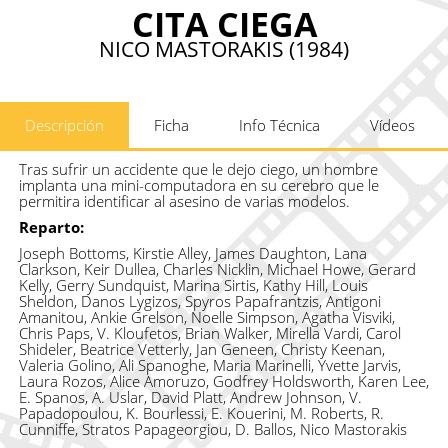
CITA CIEGA
NICO MASTORAKIS (1984)
Descripción
Ficha
Info Técnica
Vídeos
Tras sufrir un accidente que le dejo ciego, un hombre
implanta una mini-computadora en su cerebro que le
permitira identificar al asesino de varias modelos.
Reparto:
Joseph Bottoms, Kirstie Alley, James Daughton, Lana
Clarkson, Keir Dullea, Charles Nicklin, Michael Howe, Gerard
Kelly, Gerry Sundquist, Marina Sirtis, Kathy Hill, Louis
Sheldon, Danos Lygizos, Spyros Papafrantzis, Antigoni
Amanitou, Ankie Grelson, Noelle Simpson, Agatha Visviki,
Chris Paps, V. Kloufetos, Brian Walker, Mirella Vardi, Carol
Shideler, Beatrice Vetterly, Jan Geneen, Christy Keenan,
Valeria Golino, Ali Spanoghe, Maria Marinelli, Yvette Jarvis,
Laura Rozos, Alice Amoruzo, Godfrey Holdsworth, Karen Lee,
E. Spanos, A. Uslar, David Platt, Andrew Johnson, V.
Papadopoulou, K. Bourlessi, E. Kouerini, M. Roberts, R.
Cunniffe, Stratos Papageorgiou, D. Ballos, Nico Mastorakis