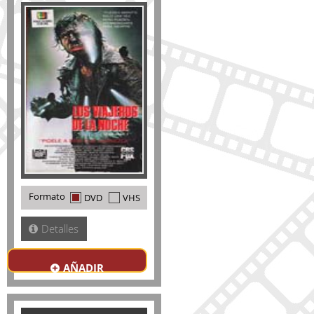
Formato
DVD
VHS
Detalles
AÑADIR