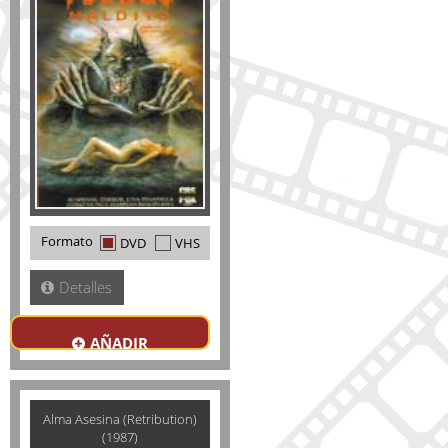
Formato
DVD
VHS
Detalles
AÑADIR
Alma Asesina (Retribution)
(1987)