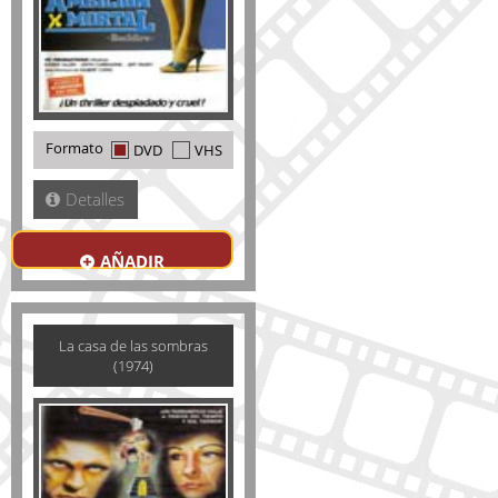
Formato
DVD
VHS
Detalles
AÑADIR
La casa de las sombras
(1974)