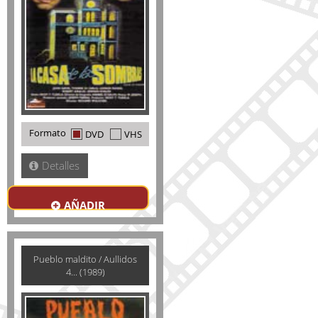
Formato
DVD
VHS
Detalles
AÑADIR
Pueblo maldito / Aullidos
4... (1989)