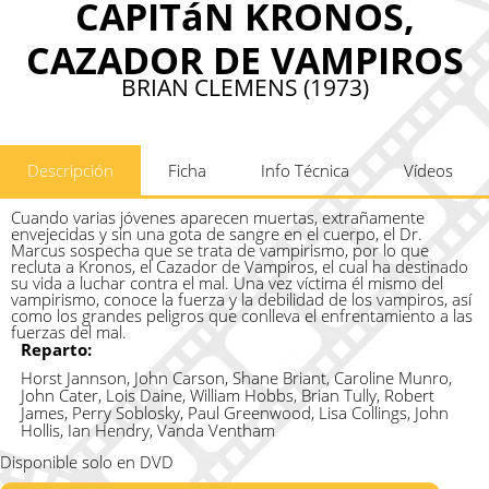
CAPITáN KRONOS,
CAZADOR DE VAMPIROS
BRIAN CLEMENS (1973)
Descripción
Ficha
Info Técnica
Vídeos
Cuando varias jóvenes aparecen muertas, extrañamente
envejecidas y sin una gota de sangre en el cuerpo, el Dr.
Marcus sospecha que se trata de vampirismo, por lo que
recluta a Kronos, el Cazador de Vampiros, el cual ha destinado
su vida a luchar contra el mal. Una vez víctima él mismo del
vampirismo, conoce la fuerza y la debilidad de los vampiros, así
como los grandes peligros que conlleva el enfrentamiento a las
fuerzas del mal.
Reparto:
Horst Jannson, John Carson, Shane Briant, Caroline Munro,
John Cater, Lois Daine, William Hobbs, Brian Tully, Robert
James, Perry Soblosky, Paul Greenwood, Lisa Collings, John
Hollis, Ian Hendry, Vanda Ventham
Disponible solo en DVD