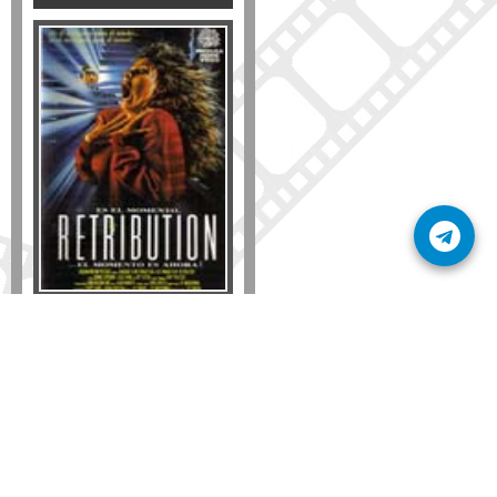
Formato
DVD
VHS
Detalles
AÑADIR