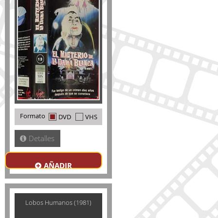
Formato
DVD
VHS
Detalles
AÑADIR
Lobos Humanos (1981)