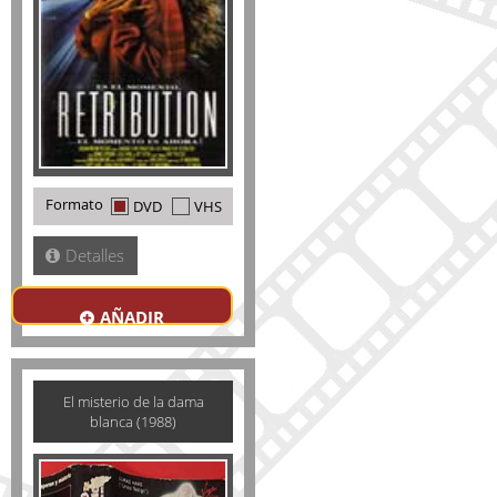
Formato
DVD
VHS
Detalles
AÑADIR
El misterio de la dama
blanca (1988)