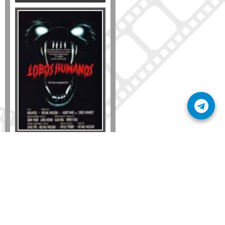
Formato
DVD
VHS
Detalles
AÑADIR