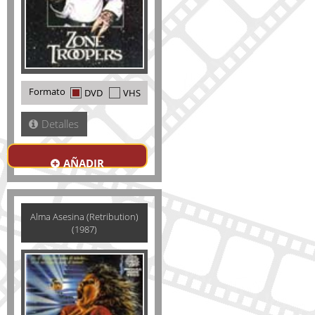
Formato
DVD
VHS
Detalles
AÑADIR
Alma Asesina (Retribution)
(1987)