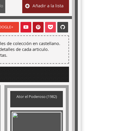
do
Añadir a la lista
OOGLE+
les de colección en castellano.
detalles de cada articulo.
tas.
Ator el Poderoso (1982)