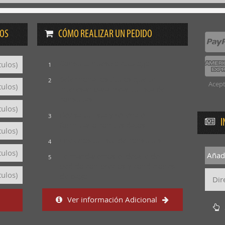
DOS
CÓMO REALIZAR UN PEDIDO
Consulta nuestro catálogo
tulos)
1
Selecciona los títulos que te
2
Acept
tulos)
interesan para crear tu lista de
consultas
tulos)
Revisa tu lista y rellena el
3
I
formulario con tus datos
tulos)
Envíanos tu lista de consultas
4
tulos)
Añadi
Te mandaremos el detalle del
5
pedido con precios y condiciones
tulos)
de pago
Ver información Adicional