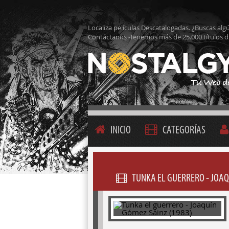
Localiza películas Descatalogadas. ¿Buscas alg
Contáctanos -Tenemos más de 25.000 títulos d
INICIO
CATEGORÍAS
TUNKA EL GUERRERO - JOAQ