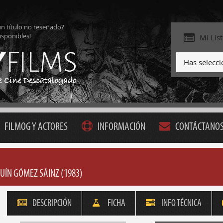
ún título no reseñado?
isponibles!
Mi Lis
Has selecc
FILMOG Y ACTORES
INFORMACIÓN
CONTÁCTANO
UÍN GÓMEZ SÁINZ (1983)
DESCRIPCIÓN
FICHA
INFO TÉCNICA