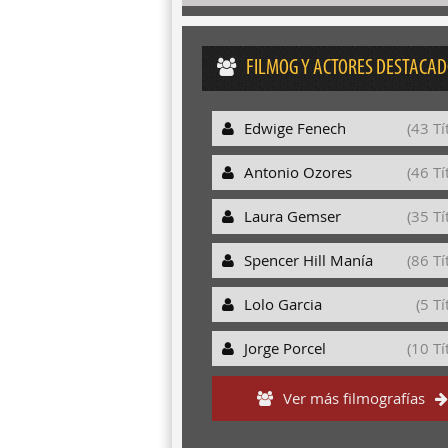
FILMOG Y ACTORES DESTACA
Edwige Fenech
(43 Tí
Antonio Ozores
(46 Tí
Laura Gemser
(35 Tí
Spencer Hill Manía
(86 Tí
Lolo Garcia
(5 Tí
Jorge Porcel
(10 Tí
Ver más filmografías