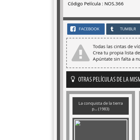
Código Película : NOS.366
FACEBOOK
TUMBLR
Todas las cintas de ví
Crea tu propia lista de
Apúntate sin falta a 
OTRAS PELÍCULAS DE LA MIS
La conquista de la tierra
p... (1983)