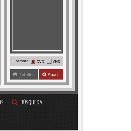
Formato
DVD
VHS
Detalles
Añadir
OS
BÚSQUEDA