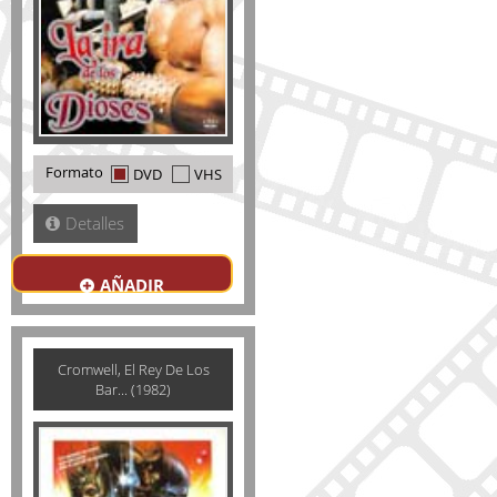
Formato
DVD
VHS
Detalles
AÑADIR
Cromwell, El Rey De Los
Bar... (1982)