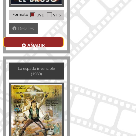
Formato
DVD
VHS
Detalles
AÑADIR
La espada invencible
(1980)