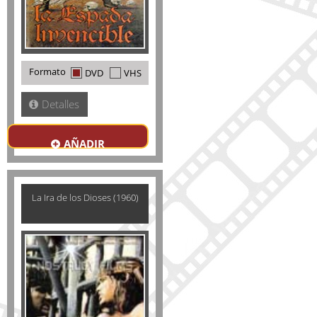
Formato
DVD
VHS
Detalles
AÑADIR
La Ira de los Dioses (1960)