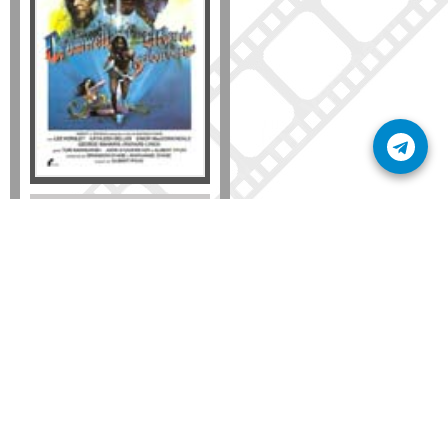
Formato
DVD
VHS
Detalles
AÑADIR