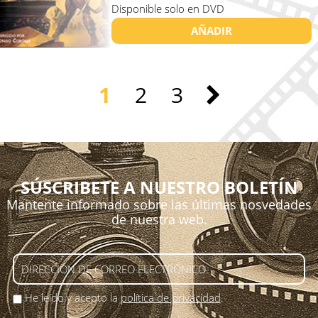
Disponible solo en DVD
AÑADIR
1
2
3
SÚSCRIBETE A NUESTRO BOLETÍN
Mantente informado sobre las últimas nosvedades
de nuestra web.
He leído y acepto la
política de privacidad
.