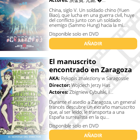
Actores:
洪金寶, 元彪, �...
China, siglo V. Un soldado chino (Yuen
Biao), que lucha en una guerra civil, huye
del conflicto junto con un soldado
enemigo (Sammo Hung) hacia la mí...
Disponible solo en DVD
AÑADIR
El manuscrito
encontrado en Zaragoza
AKA:
Rękopis znaleziony w Saragossie
Director:
Wojciech Jerzy Has
Actores:
Zbigniew Cybulski, I...
Durante el asedio a Zaragoza, un general
francés descubre un extraño manuscrito
que, al ser leído, le transporta a una
España surrealista en la qu...
Disponible solo en DVD
AÑADIR