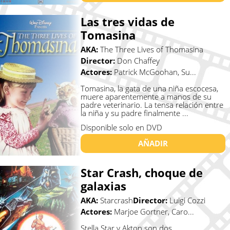
Las tres vidas de
Tomasina
AKA:
The Three Lives of Thomasina
Director:
Don Chaffey
Actores:
Patrick McGoohan, Su...
Tomasina, la gata de una niña escocesa,
muere aparentemente a manos de su
padre veterinario. La tensa relación entre
la niña y su padre finalmente ...
Disponible solo en DVD
AÑADIR
Star Crash, choque de
galaxias
AKA:
Starcrash
Director:
Luigi Cozzi
Actores:
Marjoe Gortner, Caro...
Stella Star y Akton son dos