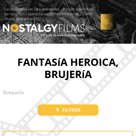
Localiza películas Descatalogadas. ¿Buscas algún título
no reseñado? Contáctanos -Tenemos más de 25.000
títulos disponibles!
FANTASíA HEROICA,
BRUJERíA
FILTROS