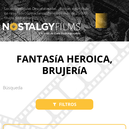
Localiza películas Descatalogadas. ¿Buscas algún título
no reseñado? Contáctanos -Tenemos más de 25.000
títulos disponibles!
FANTASíA HEROICA,
BRUJERíA
FILTROS