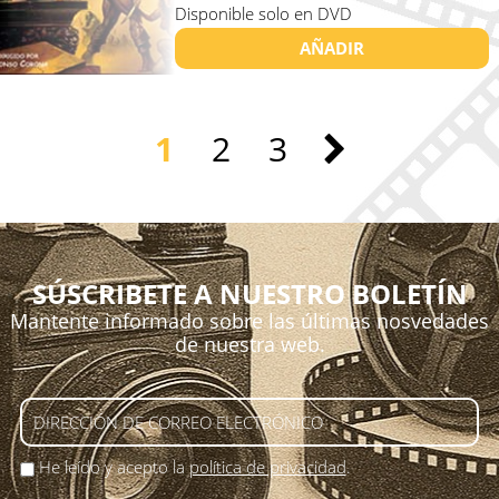
Disponible solo en DVD
AÑADIR
1
2
3
SÚSCRIBETE A NUESTRO BOLETÍN
Mantente informado sobre las últimas nosvedades
de nuestra web.
He leído y acepto la
política de privacidad
.