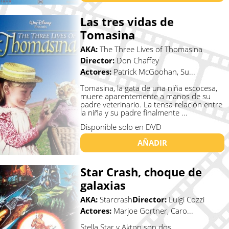
Las tres vidas de
Tomasina
AKA:
The Three Lives of Thomasina
Director:
Don Chaffey
Actores:
Patrick McGoohan, Su...
Tomasina, la gata de una niña escocesa,
muere aparentemente a manos de su
padre veterinario. La tensa relación entre
la niña y su padre finalmente ...
Disponible solo en DVD
AÑADIR
Star Crash, choque de
galaxias
AKA:
Starcrash
Director:
Luigi Cozzi
Actores:
Marjoe Gortner, Caro...
Stella Star y Akton son dos