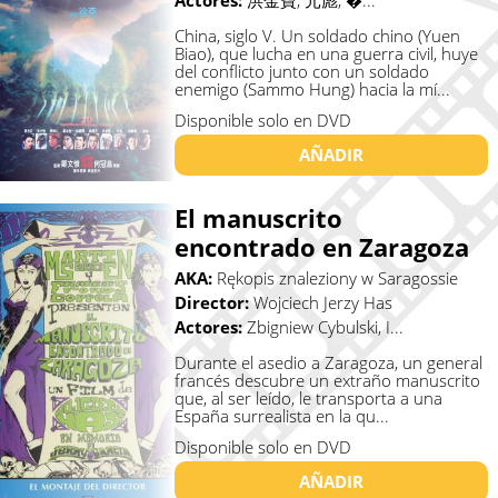
Actores:
洪金寶, 元彪, �...
China, siglo V. Un soldado chino (Yuen
Biao), que lucha en una guerra civil, huye
del conflicto junto con un soldado
enemigo (Sammo Hung) hacia la mí...
Disponible solo en DVD
AÑADIR
El manuscrito
encontrado en Zaragoza
AKA:
Rękopis znaleziony w Saragossie
Director:
Wojciech Jerzy Has
Actores:
Zbigniew Cybulski, I...
Durante el asedio a Zaragoza, un general
francés descubre un extraño manuscrito
que, al ser leído, le transporta a una
España surrealista en la qu...
Disponible solo en DVD
AÑADIR