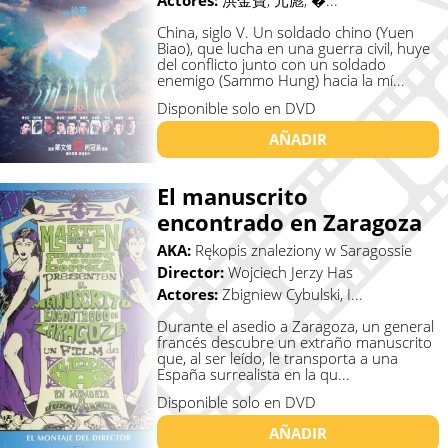
Actores:
洪金寶, 元彪, �...
China, siglo V. Un soldado chino (Yuen
Biao), que lucha en una guerra civil, huye
del conflicto junto con un soldado
enemigo (Sammo Hung) hacia la mí...
Disponible solo en DVD
AÑADIR
El manuscrito
encontrado en Zaragoza
AKA:
Rękopis znaleziony w Saragossie
Director:
Wojciech Jerzy Has
Actores:
Zbigniew Cybulski, I...
Durante el asedio a Zaragoza, un general
francés descubre un extraño manuscrito
que, al ser leído, le transporta a una
España surrealista en la qu...
Disponible solo en DVD
AÑADIR