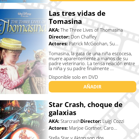
Las tres vidas de
Tomasina
AKA:
The Three Lives of Thomasina
Director:
Don Chaffey
Actores:
Patrick McGoohan, Su...
Tomasina, la gata de una niña escocesa,
muere aparentemente a manos de su
padre veterinario. La tensa relación entre
la niña y su padre finalmente ...
Disponible solo en DVD
AÑADIR
Star Crash, choque de
galaxias
AKA:
Starcrash
Director:
Luigi Cozzi
Actores:
Marjoe Gortner, Caro...
Stella Star y Akton son dos