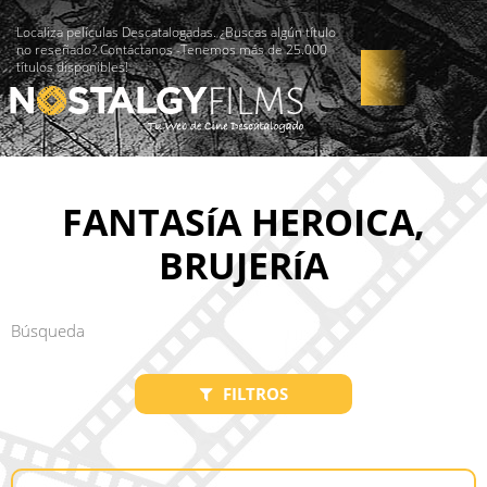
Localiza películas Descatalogadas. ¿Buscas algún título
no reseñado? Contáctanos -Tenemos más de 25.000
títulos disponibles!
FANTASíA HEROICA,
BRUJERíA
FILTROS