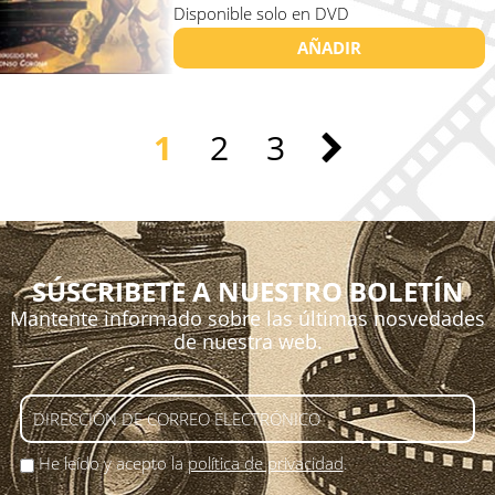
Disponible solo en DVD
AÑADIR
1
2
3
SÚSCRIBETE A NUESTRO BOLETÍN
Mantente informado sobre las últimas nosvedades
de nuestra web.
He leído y acepto la
política de privacidad
.