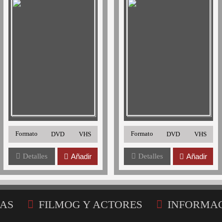
Formato
Formato
DVD
VHS
DVD
VHS
Detalles
Añadir
Detalles
Añadir
AS
FILMOG Y ACTORES
INFORMA