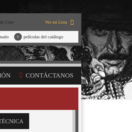
 de Cine
Ver mi Lista
onado
películas del catálogo
0
IÓN
CONTÁCTANOS
TÉCNICA