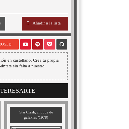
o
Añadir a la lista
OOGLE+
ión en castellano. Crea tu propia
púntate sin falta a nuestro
NTERESARTE
Star Crash, choque de
galaxias (1978)