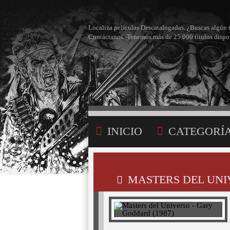
Localiza películas Descatalogadas. ¿Buscas algún 
Contáctanos -Tenemos más de 25.000 títulos dispo
INICIO
CATEGORÍ
BÚSQUEDA
MI LI
MASTERS DEL UNI