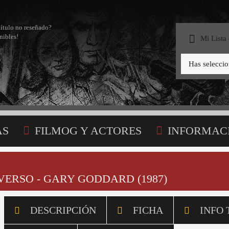
título no reseñado?
nibles!
Mi Lista
Has selecci
AS
FILMOG Y ACTORES
INFORMAC
STA
VERSO - GARY GODDARD (1987)
DESCRIPCIÓN
FICHA
INFO 