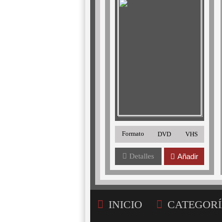
Formato
DVD
VHS
Detalles
Añadir
INICIO
CATEGORÍ