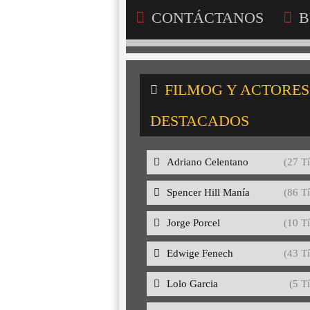
CONTÁCTANOS
B
FILMOG Y ACTORES
DESTACADOS
Adriano Celentano
(27 Tí
Spencer Hill Manía
(86 Tí
Jorge Porcel
(10 Tí
Edwige Fenech
(43 Tí
Lolo Garcia
(5 Tí