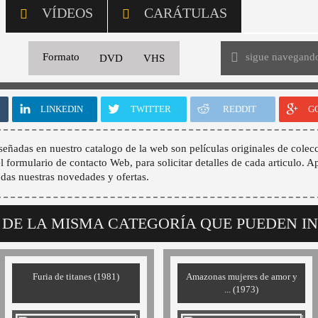
VÍDEOS
CARÁTULAS
sigue navegand
Formato
DVD
VHS
LINKEDIN
TWITTER
REDDIT
G
señadas en nuestro catalogo de la web son películas originales de colecc
 el formulario de contacto Web, para solicitar detalles de cada articulo. A
odas nuestras novedades y ofertas.
 DE LA MISMA CATEGORÍA QUE PUEDEN I
Furia de titanes (1981)
Amazonas mujeres de amor y
... (1973)