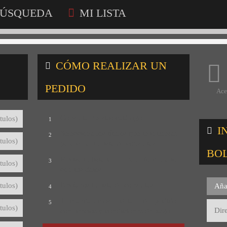
ÚSQUEDA
MI LISTA
CÓMO REALIZAR UN
PEDIDO
Ace
Consulta nuestro catálogo
tulos)
1
I
Selecciona los títulos que te interesan
2
tulos)
para crear tu lista de consultas
BO
Revisa tu lista y rellena el formulario
3
tulos)
con tus datos
Envíanos tu lista de consultas
tulos)
Aña
4
Te mandaremos el detalle del pedido
5
tulos)
con precios y condiciones de pago