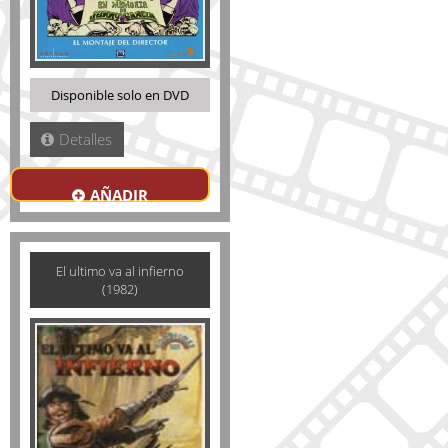
Disponible solo en DVD
Detalles
AÑADIR
El ultimo va al infierno
(1982)