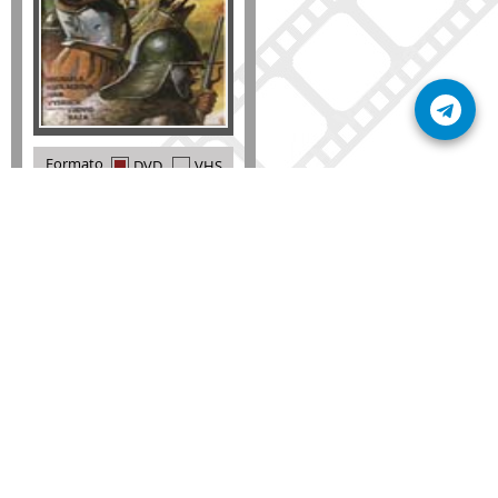
Formato
DVD
VHS
Detalles
AÑADIR
SÚSCRIBETE A NUESTRO BOLETÍN
Mantente informado sobre las últimas nosvedades
de nuestra web.