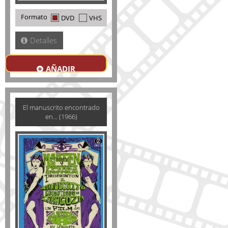
Formato
DVD
VHS
Detalles
AÑADIR
El manuscrito encontrado
en... (1966)