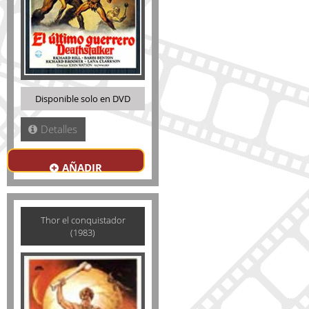
Disponible solo en DVD
Detalles
AÑADIR
Thor el conquistador
(1983)