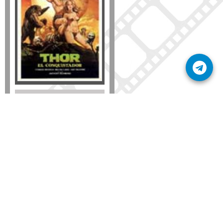
Formato
DVD
VHS
Detalles
AÑADIR
SÚSCRIBETE A NUESTRO BOLETÍN