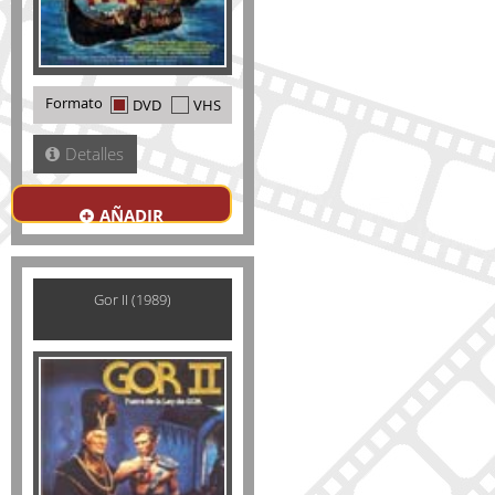
Formato
DVD
VHS
Detalles
AÑADIR
Gor II (1989)