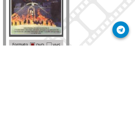
Formato
DVD
VHS
Detalles
AÑADIR
SÚSCRIBETE A NUESTRO BOLETÍN
Mantente informado sobre las últimas nosvedades
de nuestra web.