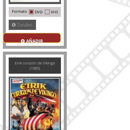
Formato
DVD
VHS
Detalles
AÑADIR
Eirik corazón de Vikingo
(1985)