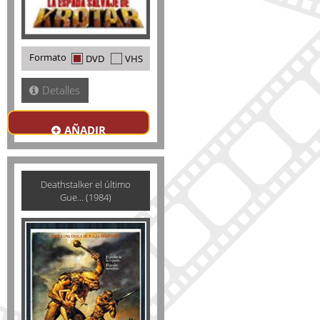
Formato
DVD
VHS
Detalles
AÑADIR
Deathstalker el último
Gue... (1984)