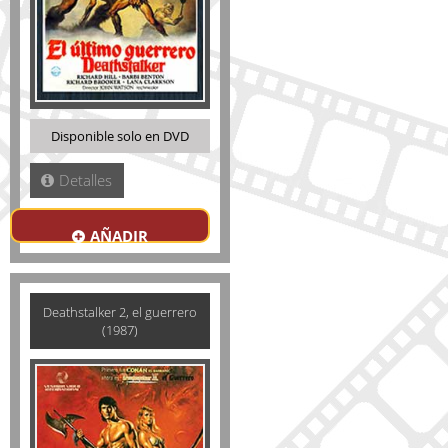
Disponible solo en DVD
Detalles
AÑADIR
Deathstalker 2, el guerrero
(1987)