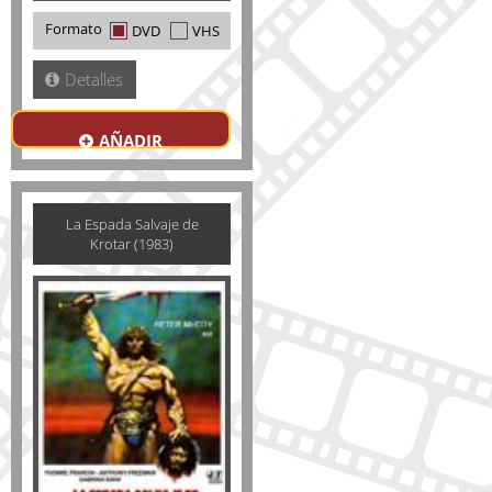
Formato
DVD
VHS
Detalles
AÑADIR
La Espada Salvaje de
Krotar (1983)