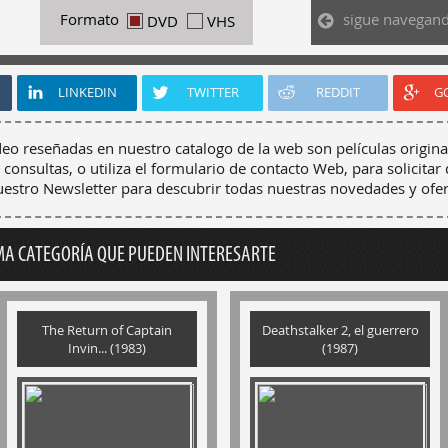
sigue navegan
Formato
DVD
VHS
LINKEDIN
TWITTER
REDDIT
G
deo reseñadas en nuestro catalogo de la web son películas origina
 consultas, o utiliza el formulario de contacto Web, para solicitar 
nuestro Newsletter para descubrir todas nuestras novedades y ofer
MA CATEGORÍA QUE PUEDEN INTERESARTE
The Return of Captain
Deathstalker 2, el guerrero
Invin... (1983)
(1987)