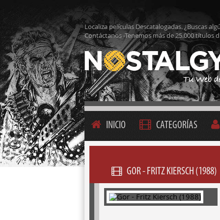
Localiza películas Descatalogadas. ¿Buscas alg
Contáctanos -Tenemos más de 25.000 títulos d
INICIO
CATEGORÍAS
GOR - FRITZ KIERSCH (1988)