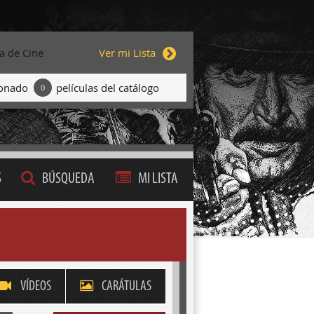
ta de Cine
Ver mi Lista
ionado
películas del catálogo
0
S
BÚSQUEDA
MI LISTA
VÍDEOS
CARÁTULAS