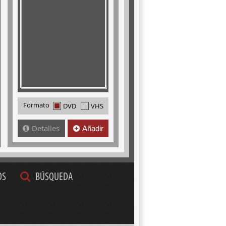
Formato
DVD
VHS
Detalles
Añadir
OS
BÚSQUEDA