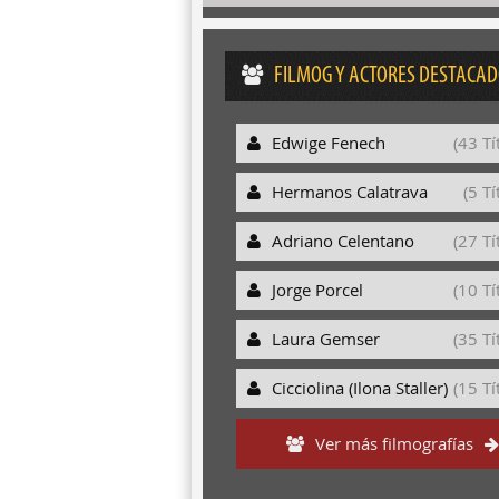
FILMOG Y ACTORES DESTACA
Edwige Fenech
(43 Tí
Hermanos Calatrava
(5 Tí
Adriano Celentano
(27 Tí
Jorge Porcel
(10 Tí
Laura Gemser
(35 Tí
Cicciolina (Ilona Staller)
(15 Tí
Ver más filmografías