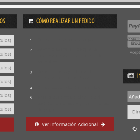
DOS
CÓMO REALIZAR UN PEDIDO
Consulta nuestro catálogo
tulos)
1
Selecciona los títulos que te
2
Acept
tulos)
interesan para crear tu lista de
consultas
tulos)
Revisa tu lista y rellena el
3
I
formulario con tus datos
tulos)
Envíanos tu lista de consultas
4
tulos)
Añadi
Te mandaremos el detalle del
5
pedido con precios y condiciones
tulos)
de pago
Ver información Adicional