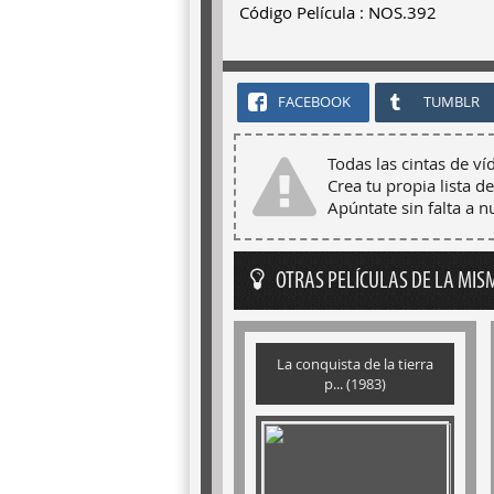
Código Película : NOS.392
FACEBOOK
TUMBLR
Todas las cintas de ví
Crea tu propia lista de
Apúntate sin falta a 
OTRAS PELÍCULAS DE LA MIS
La conquista de la tierra
p... (1983)