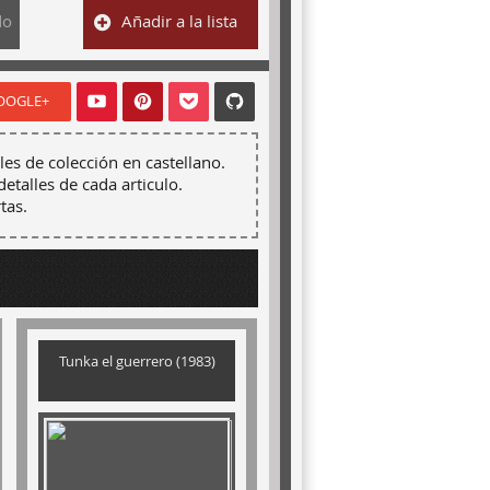
do
Añadir a la lista
OOGLE+
les de colección en castellano.
detalles de cada articulo.
tas.
Tunka el guerrero (1983)