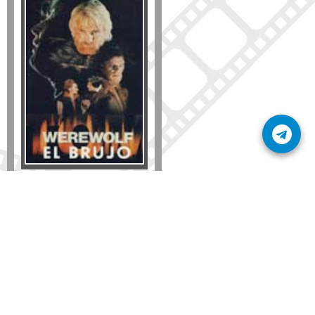
Formato
DVD
VHS
Detalles
AÑADIR