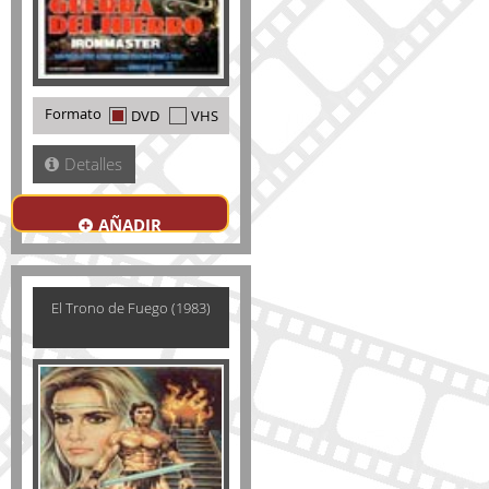
Formato
DVD
VHS
Detalles
AÑADIR
El Trono de Fuego (1983)