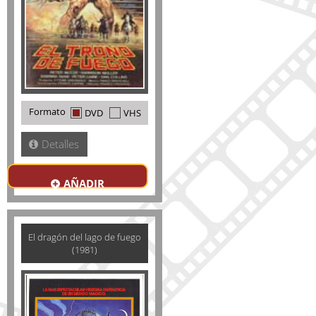
Formato
DVD
VHS
Detalles
AÑADIR
El dragón del lago de fuego
(1981)