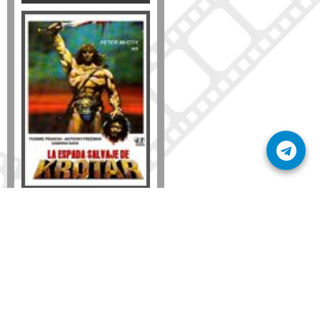
Formato
DVD
VHS
Detalles
AÑADIR