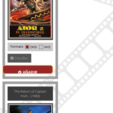
Formato
DVD
VHS
Detalles
AÑADIR
The Return of Captain
Invin... (1983)