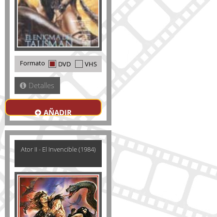
Formato
DVD
VHS
Detalles
AÑADIR
Ator II - El Invencible (1984)