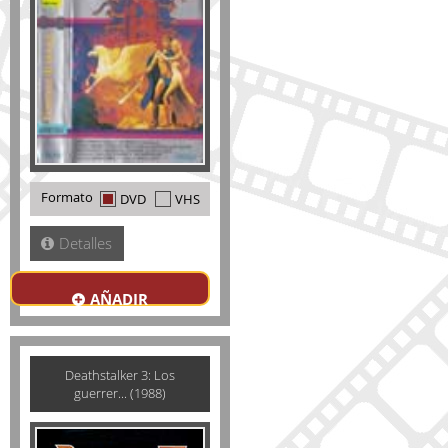
Formato
DVD
VHS
Detalles
AÑADIR
Deathstalker 3: Los
guerrer... (1988)