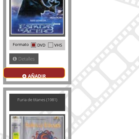
Formato
DVD
VHS
Detalles
AÑADIR
Furia de titanes (1981)