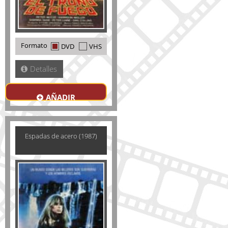
Formato
DVD
VHS
Detalles
AÑADIR
Espadas de acero (1987)