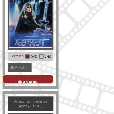
Formato
DVD
VHS
Detalles
AÑADIR
Amazonas mujeres de
amor y ... (1973)