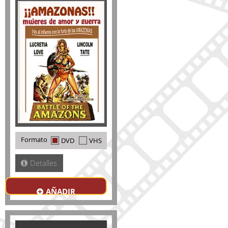
Formato
DVD
VHS
Detalles
AÑADIR