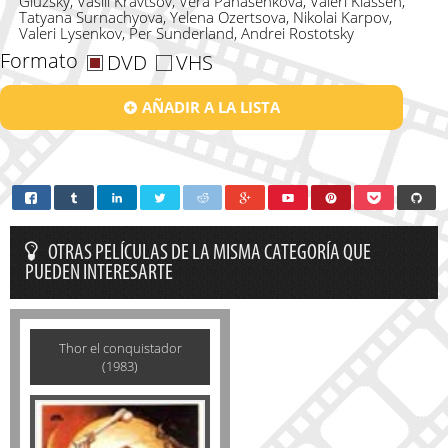
Gluzsky, Vasili Kravtsov, Vera Panasenkova, Valeri Klassen,
Tatyana Surnachyova, Yelena Ozertsova, Nikolai Karpov,
Valeri Lysenkov, Per Sunderland, Andrei Rostotsky
Formato
DVD
VHS
AÑADIR A LA LISTA
OTRAS PELÍCULAS DE LA MISMA CATEGORÍA QUE
PUEDEN INTERESARTE
Thor el conquistador
(1983)