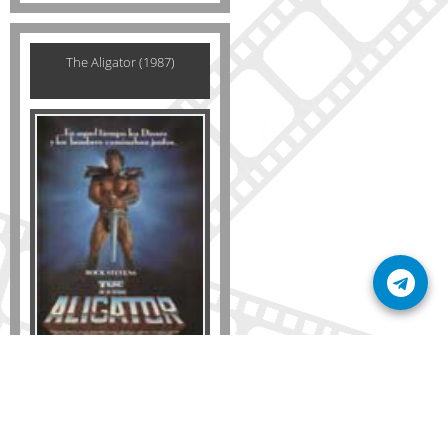
The Aligator (1987)
Formato
DVD
VHS
Detalles