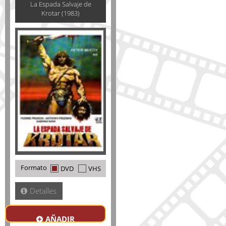
La Espada Salvaje de
Krotar (1983)
Formato
DVD
VHS
Detalles
AÑADIR