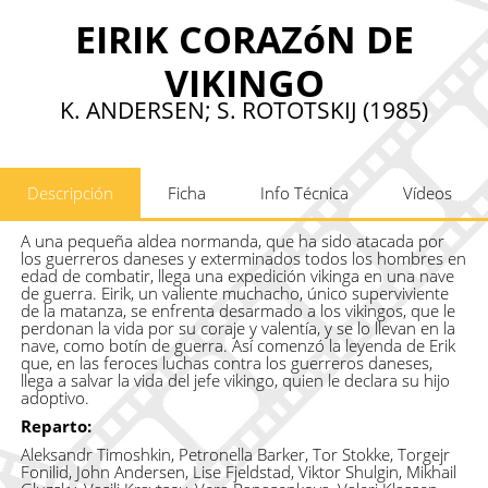
EIRIK CORAZóN DE
VIKINGO
K. ANDERSEN; S. ROTOTSKIJ (1985)
Descripción
Ficha
Info Técnica
Vídeos
A una pequeña aldea normanda, que ha sido atacada por
los guerreros daneses y exterminados todos los hombres en
edad de combatir, llega una expedición vikinga en una nave
de guerra. Eirik, un valiente muchacho, único superviviente
de la matanza, se enfrenta desarmado a los vikingos, que le
perdonan la vida por su coraje y valentía, y se lo llevan en la
nave, como botín de guerra. Así comenzó la leyenda de Erik
que, en las feroces luchas contra los guerreros daneses,
llega a salvar la vida del jefe vikingo, quien le declara su hijo
adoptivo.
Reparto:
Aleksandr Timoshkin, Petronella Barker, Tor Stokke, Torgejr
Fonilid, John Andersen, Lise Fjeldstad, Viktor Shulgin, Mikhail