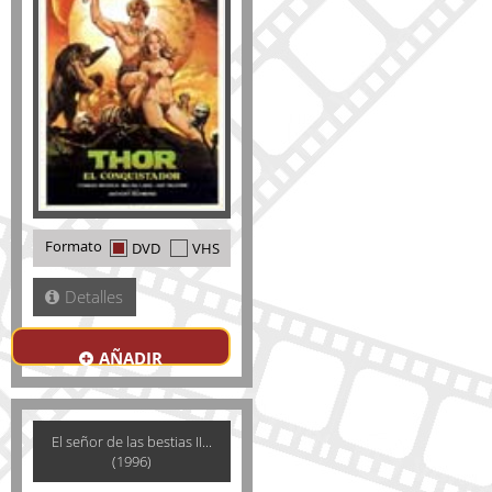
Formato
DVD
VHS
Detalles
AÑADIR
El señor de las bestias II...
(1996)