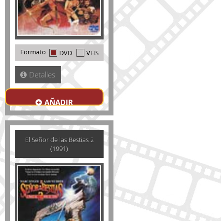
Formato
DVD
VHS
Detalles
AÑADIR
El Señor de las Bestias 2
(1991)