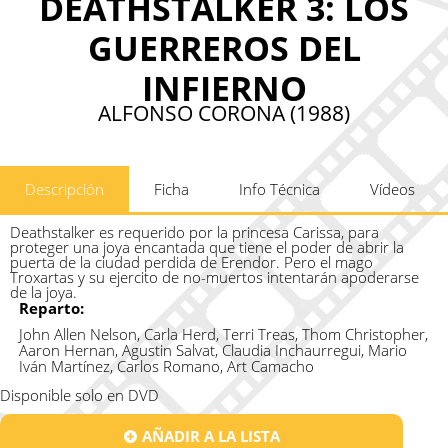
DEATHSTALKER 3: LOS
GUERREROS DEL
INFIERNO
ALFONSO CORONA (1988)
Descripción
Ficha
Info Técnica
Vídeos
Deathstalker es requerido por la princesa Carissa, para
proteger una joya encantada que tiene el poder de abrir la
puerta de la ciudad perdida de Erendor. Pero el mago
Troxartas y su ejercito de no-muertos intentarán apoderarse
de la joya.
Reparto:
John Allen Nelson, Carla Herd, Terri Treas, Thom Christopher,
Aaron Hernan, Agustin Salvat, Claudia Inchaurregui, Mario
Iván Martínez, Carlos Romano, Art Camacho
Disponible solo en DVD
AÑADIR A LA LISTA