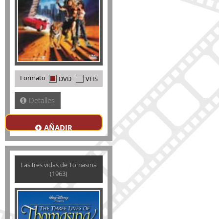
Formato
DVD
VHS
Detalles
AÑADIR
Las tres vidas de Tomasina
(1963)