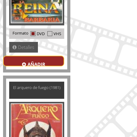
Formato
DVD
VHS
Detalles
AÑADIR
El arquero de fuego (1981)