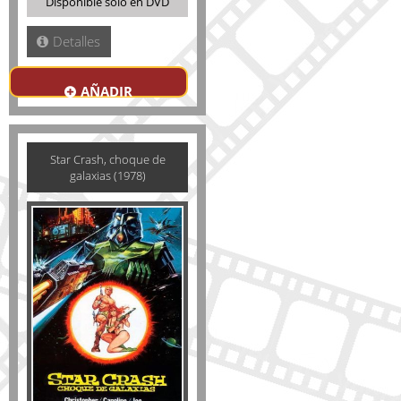
Disponible solo en DVD
Detalles
AÑADIR
Star Crash, choque de
galaxias (1978)