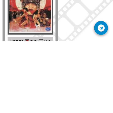
Formato
DVD
VHS
Detalles
AÑADIR
SÚSCRIBETE A NUESTRO BOLETÍN
Mantente informado sobre las últimas nosvedades