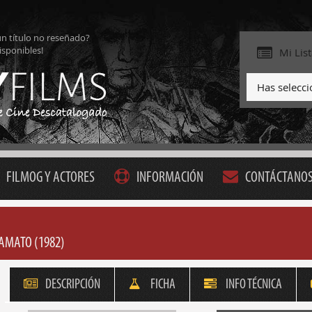
ún título no reseñado?
isponibles!
Mi Lis
Has selecc
FILMOG Y ACTORES
INFORMACIÓN
CONTÁCTANO
´AMATO (1982)
DESCRIPCIÓN
FICHA
INFO TÉCNICA