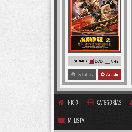
Formato
DVD
VHS
Detalles
Añadir
INICIO
CATEGORÍAS
MI LISTA