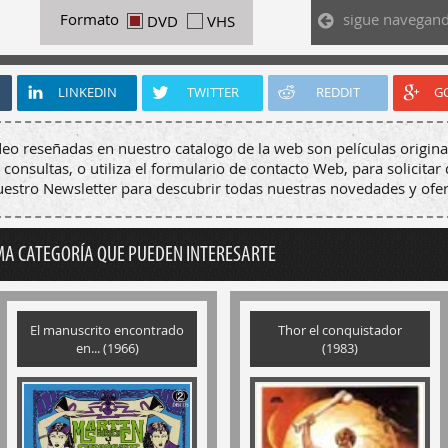
sigue navegan
Formato
DVD
VHS
LINKEDIN
TWITTER
REDDIT
G
deo reseñadas en nuestro catalogo de la web son películas origina
 consultas, o utiliza el formulario de contacto Web, para solicitar 
nuestro Newsletter para descubrir todas nuestras novedades y ofer
MA CATEGORÍA QUE PUEDEN INTERESARTE
El manuscrito encontrado
Thor el conquistador
en... (1966)
(1983)