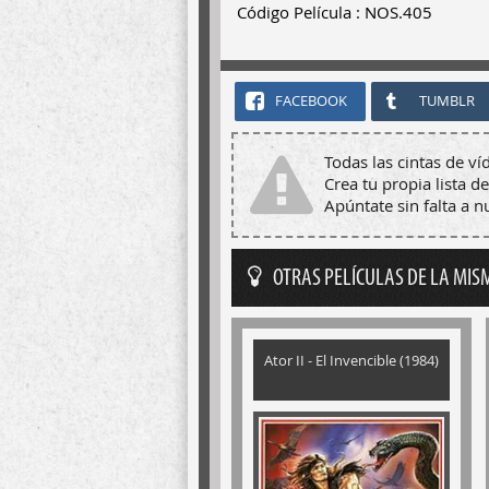
Código Película : NOS.405
FACEBOOK
TUMBLR
Todas las cintas de ví
Crea tu propia lista de
Apúntate sin falta a 
OTRAS PELÍCULAS DE LA MIS
Ator II - El Invencible (1984)