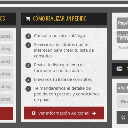
DOS
CÓMO REALIZAR UN PEDIDO
Consulta nuestro catálogo
tulos)
1
Selecciona los títulos que te
2
Acept
tulos)
interesan para crear tu lista de
consultas
tulos)
Revisa tu lista y rellena el
3
I
formulario con tus datos
tulos)
Envíanos tu lista de consultas
4
tulos)
Añadi
Te mandaremos el detalle del
5
pedido con precios y condiciones
tulos)
de pago
Ver información Adicional