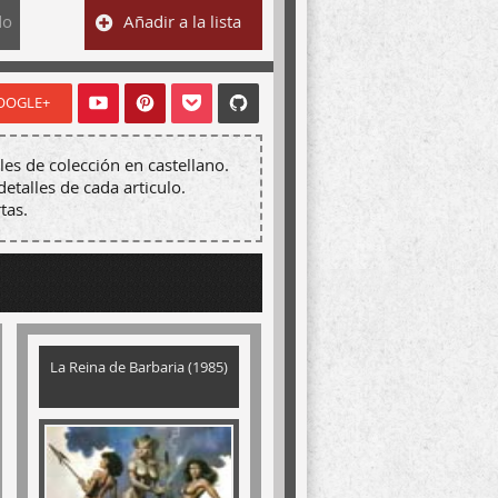
do
Añadir a la lista
OOGLE+
les de colección en castellano.
detalles de cada articulo.
tas.
La Reina de Barbaria (1985)