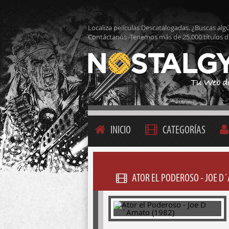
Localiza películas Descatalogadas. ¿Buscas alg
Contáctanos -Tenemos más de 25.000 títulos d
INICIO
CATEGORÍAS
ATOR EL PODEROSO - JOE D