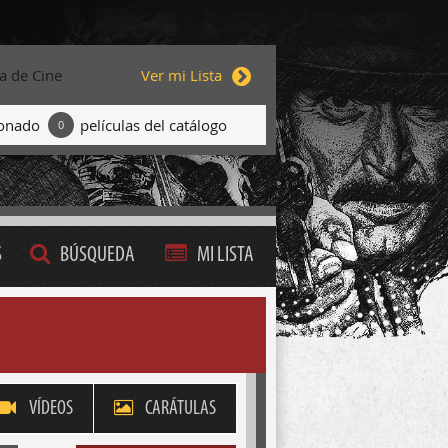
ta de Cine
Ver mi Lista
ionado
películas del catálogo
0
S
BÚSQUEDA
MI LISTA
VÍDEOS
CARÁTULAS