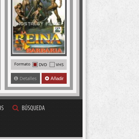
Formato
DVD
VHS
Detalles
Añadir
OS
BÚSQUEDA