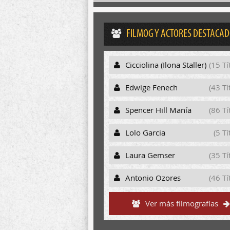
FILMOG Y ACTORES DESTACA
Cicciolina (Ilona Staller)
(15 Tí
Edwige Fenech
(43 Tí
Spencer Hill Manía
(86 Tí
Lolo Garcia
(5 Tí
Laura Gemser
(35 Tí
Antonio Ozores
(46 Tí
Ver más filmografías