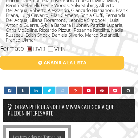
Lincoln Tate, Lucretia Love, Paola Tedesco, Mirta Miller,
Benito Stefanelli, Genie Woods, Solvi Stubing, Alberto
Dell'Acqua, Roberto Alessandri, Giancarlo Bastianoni, Frank
Braña, Luigi Ciavarro, Pilar Clemens, Sonia Ciuffi, Fernanda
Dell'Acqua, Liliana Fioramonti, Leonilde Simoncelli, Luigi
Antonio Guerra, Sybilla Barbara Hubner, Patrizia Luparia,
Chris McCollins, Riccardo Pizzuti, Rosanne Ratcliffe, Nadia
Russeau, Edith Shock, Daniela Silverio, Marco Stefanelli,
Franco Ukmar
Formato
DVD
VHS
AÑADIR A LA LISTA
OTRAS PELÍCULAS DE LA MISMA CATEGORÍA QUE
PUEDEN INTERESARTE
Las tres vidas de Tomasina