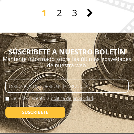
1
2
3
SÚSCRIBETE A NUESTRO BOLETÍN
Mantente informado sobre las últimas nosvedades
de nuestra web.
He leído y acepto la
política de privacidad
.
SUSCRÍBETE