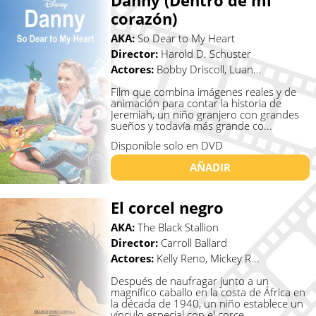
Danny (Dentro de mi
corazón)
AKA:
So Dear to My Heart
Director:
Harold D. Schuster
Actores:
Bobby Driscoll, Luan...
Film que combina imágenes reales y de
animación para contar la historia de
Jeremiah, un niño granjero con grandes
sueños y todavía más grande co...
Disponible solo en DVD
AÑADIR
El corcel negro
AKA:
The Black Stallion
Director:
Carroll Ballard
Actores:
Kelly Reno, Mickey R...
Después de naufragar junto a un
magnífico caballo en la costa de África en
la década de 1940, un niño establece un
vínculo especial con el corce...