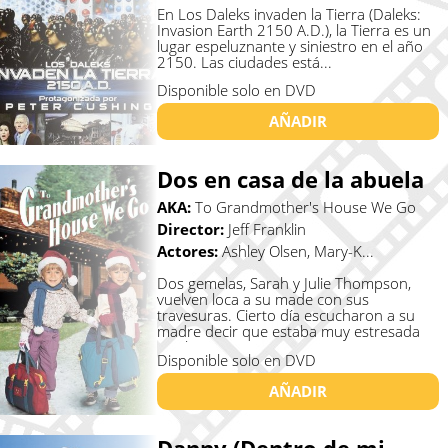
En Los Daleks invaden la Tierra (Daleks:
Invasion Earth 2150 A.D.), la Tierra es un
lugar espeluznante y siniestro en el año
2150. Las ciudades está...
Disponible solo en DVD
AÑADIR
Dos en casa de la abuela
AKA:
To Grandmother's House We Go
Director:
Jeff Franklin
Actores:
Ashley Olsen, Mary-K...
Dos gemelas, Sarah y Julie Thompson,
vuelven loca a su made con sus
travesuras. Cierto día escucharon a su
madre decir que estaba muy estresada
por l...
Disponible solo en DVD
AÑADIR