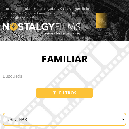
Localiza películas Descatalogadas. ¿Buscas algún título
no reseñado? Contáctanos -Tenemos más de 25.000
títulos disponibles!
FAMILIAR
FILTROS