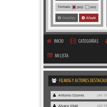
Formato
DVD
VHS
Detalles
Añadir
INICIO
CATEGORÍAS
MI LISTA
FILMOG Y ACTORES DESTACA
Antonio Ozores
(46 Tí
Alvaro Vitali
(40 Tí