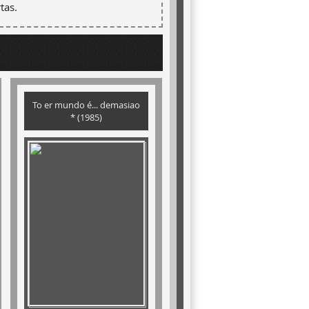
tas.
To er mundo é... demasiao
* (1985)