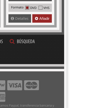
Formato
DVD
VHS
Detalles
Añadir
OS
BÚSQUEDA
amos Paypal, transferencia bancaria y