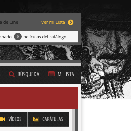
ta de Cine
Ver mi Lista
ionado
películas del catálogo
0
S
BÚSQUEDA
MI LISTA
VÍDEOS
CARÁTULAS