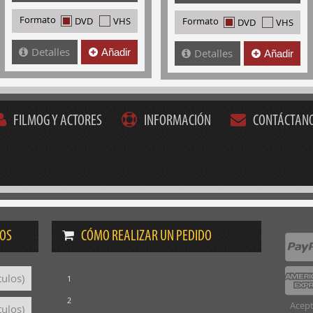
Formato
DVD
VHS
Formato
DVD
VHS
Detalles
Añadir
Detalles
Añadir
FILMOG Y ACTORES
INFORMACIÓN
CONTÁCTAN
DOS
CÓMO REALIZAR UN PEDIDO
Consulta nuestro catálogo
tulos)
1
Selecciona los títulos que te
2
Acept
tulos)
interesan para crear tu lista de