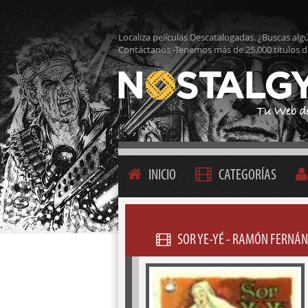
Localiza películas Descatalogadas. ¿Buscas alg
Contáctanos -Tenemos más de 25.000 títulos d
INICIO
CATEGORÍAS
SOR YE-YÉ - RAMÓN FERNÁN