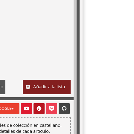
do
Añadir a la lista
OOGLE+
les de colección en castellano.
detalles de cada articulo.