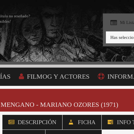
título no reseñado?
nibles!
Mi List
Has selecci
ÍAS
FILMOG Y ACTORES
INFORM
BÚSQUEDA
MI LISTA
 MENGANO - MARIANO OZORES (1971)
DESCRIPCIÓN
FICHA
INFO 