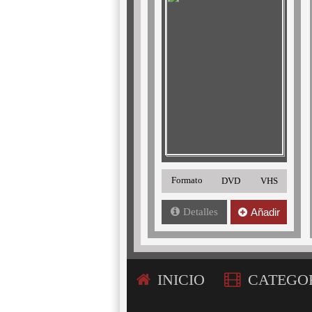
Formato
DVD
VHS
Detalles
Añadir
INICIO
CATEGO