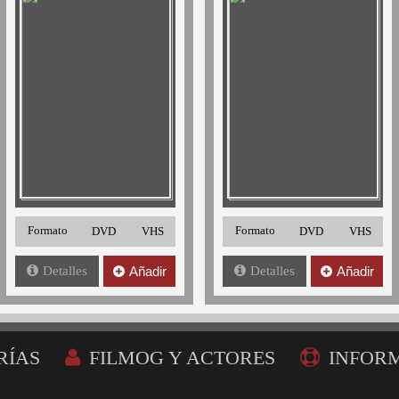
Formato
Formato
DVD
VHS
DVD
VHS
Detalles
Añadir
Detalles
Añadir
RÍAS
FILMOG Y ACTORES
INFOR