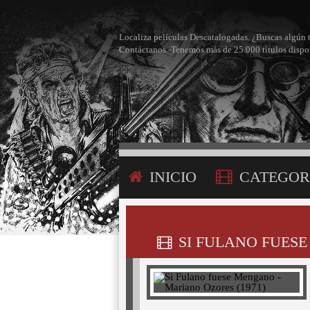
Localiza películas Descatalogadas. ¿Buscas algún 
Contáctanos -Tenemos más de 25.000 títulos dispo
INICIO
CATEGOR
CONTÁCTANOS
SI FULANO FUESE