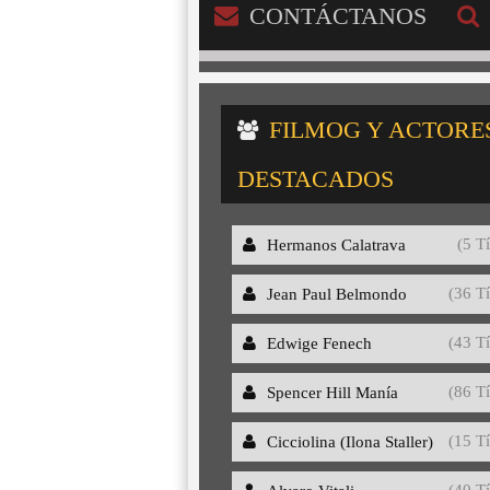
CONTÁCTANOS
FILMOG Y ACTORE
DESTACADOS
(5 Tí
Hermanos Calatrava
(36 Tí
Jean Paul Belmondo
(43 Tí
Edwige Fenech
(86 Tí
Spencer Hill Manía
(15 Tí
Cicciolina (Ilona Staller)