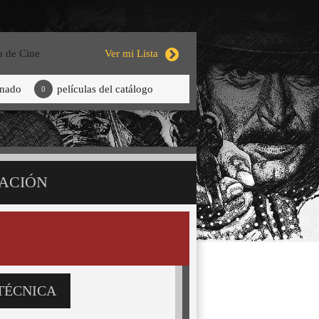
a de Cine
Ver mi Lista
onado
películas del catálogo
0
ACIÓN
TÉCNICA