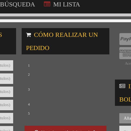
BÚSQUEDA
MI LISTA
S
CÓMO REALIZAR UN
PEDIDO
Ace
Consulta nuestro catálogo
tulos)
1
Selecciona los títulos que te interesan
2
tulos)
para crear tu lista de consultas
Revisa tu lista y rellena el formulario
3
tulos)
con tus datos
BO
Envíanos tu lista de consultas
tulos)
4
Te mandaremos el detalle del pedido
5
tulos)
Aña
con precios y condiciones de pago