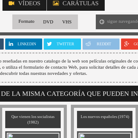
VÍDEOS
CARÁTULAS
sigue navegand
Formato
DVD
VHS
LINKEDIN
TWITTER
REDDIT
G
o reseñadas en nuestro catalogo de la web son películas originales de co
, o utiliza el formulario de contacto Web, para solicitar detalles de cada 
descubrir todas nuestras novedades y ofertas.
 DE LA MISMA CATEGORÍA QUE PUEDEN I
Que vienen los socialistas
Los nuevos españoles (1974)
(1982)