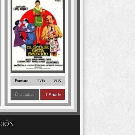
Formato
DVD
VHS
Detalles
Añadir
CIÓN