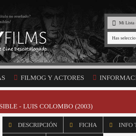
título no reseñado?
nibles!
Mi Lista
Has selecci
AS
FILMOG Y ACTORES
INFORMAC
STA
SIBLE - LUIS COLOMBO (2003)
DESCRIPCIÓN
FICHA
INFO 