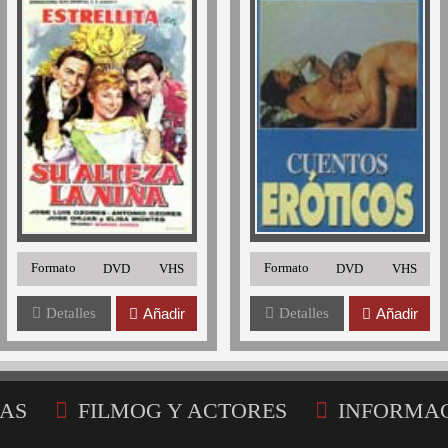
Formato
Formato
DVD
VHS
DVD
VHS
Detalles
Añadir
Detalles
Añadir
AS
FILMOG Y ACTORES
INFORMA