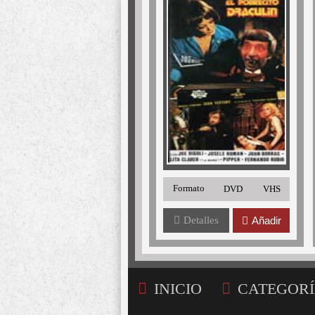
Formato
DVD
VHS
Detalles
Añadir
INICIO
CATEGORÍ