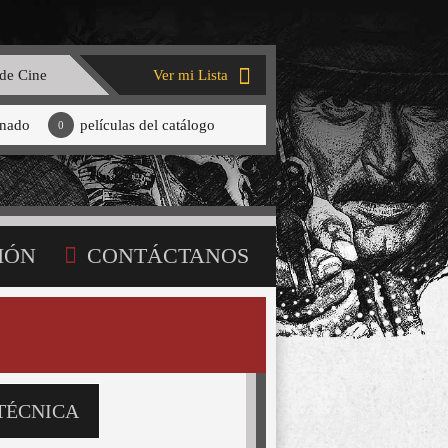
 de Cine
Ver mi Lista
onado
películas del catálogo
0
IÓN
CONTÁCTANOS
TÉCNICA