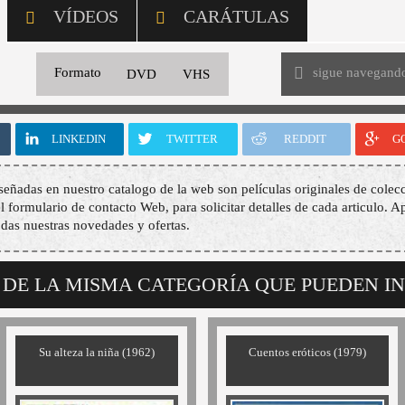
VÍDEOS
CARÁTULAS
sigue navegand
Formato
DVD
VHS
LINKEDIN
TWITTER
REDDIT
G
señadas en nuestro catalogo de la web son películas originales de colecc
 el formulario de contacto Web, para solicitar detalles de cada articulo. A
odas nuestras novedades y ofertas.
 DE LA MISMA CATEGORÍA QUE PUEDEN I
Su alteza la niña (1962)
Cuentos eróticos (1979)