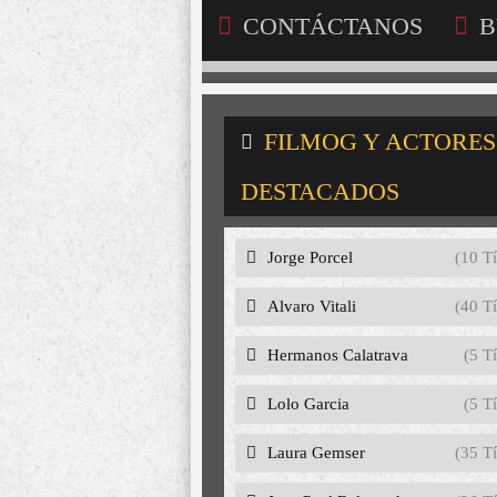
CONTÁCTANOS
B
FILMOG Y ACTORES
DESTACADOS
Jorge Porcel
(10 Tí
Alvaro Vitali
(40 Tí
Hermanos Calatrava
(5 Tí
Lolo Garcia
(5 Tí
Laura Gemser
(35 Tí