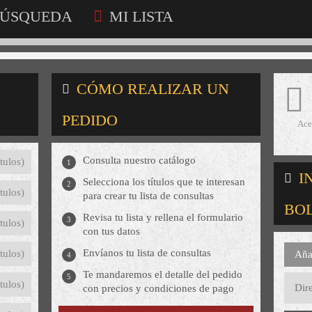
ÚSQUEDA
MI LISTA
CÓMO REALIZAR UN
PEDIDO
Ace
Consulta nuestro catálogo
tulos)
1
I
Selecciona los títulos que te interesan
2
tulos)
para crear tu lista de consultas
BO
Revisa tu lista y rellena el formulario
3
tulos)
con tus datos
Envíanos tu lista de consultas
tulos)
Aña
4
Te mandaremos el detalle del pedido
5
tulos)
con precios y condiciones de pago