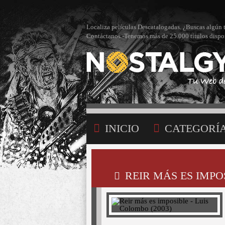
Localiza películas Descatalogadas. ¿Buscas algún 
Contáctanos -Tenemos más de 25.000 títulos dispo
INICIO
CATEGORÍ
BÚSQUEDA
MI LI
REIR MÁS ES IMPO