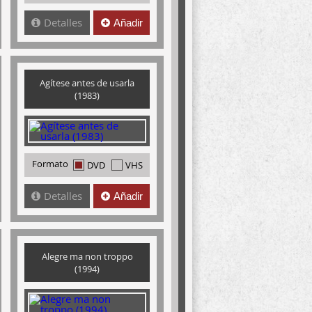
Detalles
Añadir
Agítese antes de usarla
(1983)
Formato
DVD
VHS
Detalles
Añadir
Alegre ma non troppo
(1994)