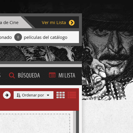
ta de Cine
Ver mi Lista
ionado
películas del catálogo
0
S
BÚSQUEDA
MI LISTA
Ordenar por