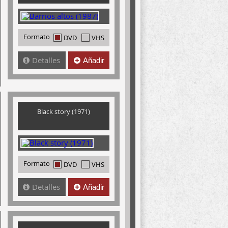
Formato
DVD
VHS
Detalles
Añadir
Black story (1971)
Formato
DVD
VHS
Detalles
Añadir