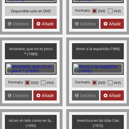
Formato
Disponible solo en DVD
DVD
VHS
Detalles
Detalles
Añadir
Añadir
Amanece, que no es poco
Amor a la española (1966)
* (1989)
Formato
Formato
DVD
VHS
DVD
VHS
Detalles
Detalles
Añadir
Añadir
Así en el cielo como en la...
Aventura en las islas Cíes
(1995)
(1972)