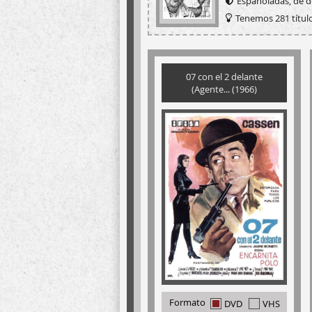
Españoladas, de de
Tenemos 281 título
07 con el 2 delante
(Agente... (1966)
Formato
DVD
VHS