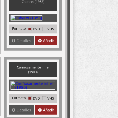
Cabaret (1953)
Formato
DVD
VHS
Detalles
Añadir
Cariñosamente infiel
(1980)
Formato
DVD
VHS
Detalles
Añadir