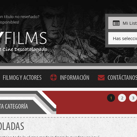
ún título no reseñado?
isponibles!
Mi Lis
Has selecc
FILMOG Y ACTORES
INFORMACIÓN
CONTÁCTANO
1
2
3
STA CATEGORÍA
OLADAS