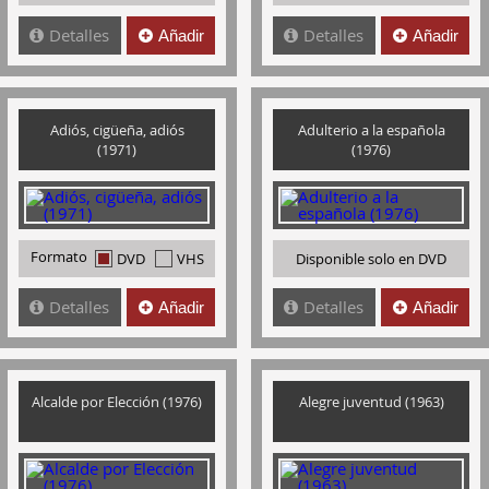
Detalles
Detalles
Añadir
Añadir
Adiós, cigüeña, adiós
Adulterio a la española
(1971)
(1976)
Formato
DVD
VHS
Disponible solo en DVD
Detalles
Detalles
Añadir
Añadir
Alcalde por Elección (1976)
Alegre juventud (1963)