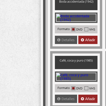
Boda accidentada (1942)
Formato
DVD
VHS
Detalles
Añadir
Café, coca y puro (1985)
Formato
DVD
VHS
Detalles
Añadir