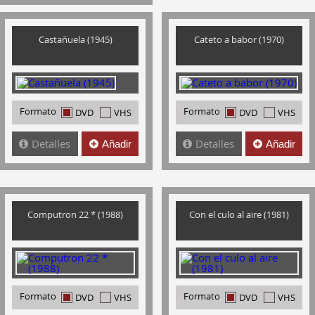
Castañuela (1945)
Cateto a babor (1970)
Formato
Formato
DVD
VHS
DVD
VHS
Detalles
Detalles
Añadir
Añadir
Computron 22 * (1988)
Con el culo al aire (1981)
Formato
Formato
DVD
VHS
DVD
VHS