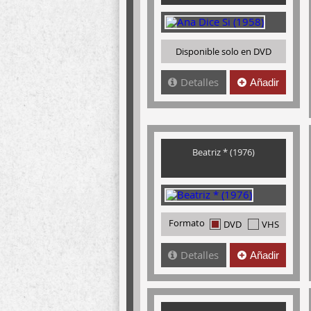
Disponible solo en DVD
Detalles
Añadir
Beatriz * (1976)
Formato
DVD
VHS
Detalles
Añadir