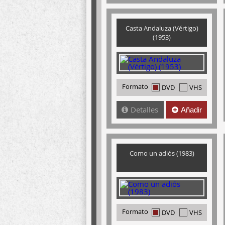
Casta Andaluza (Vértigo)
(1953)
Formato
DVD
VHS
Detalles
Añadir
Como un adiós (1983)
Formato
DVD
VHS