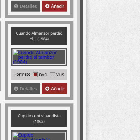
Detalles
Añadir
Cuando Almanzor perdió
el ... (1984)
Formato
DVD
VHS
Detalles
Añadir
Cupido contrabandista
(1962)