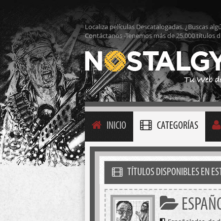
Localiza películas Descatalogadas. ¿Buscas alg
Contáctanos -Tenemos más de 25.000 títulos d
INICIO
CATEGORÍAS
TÍTULOS DISPONIBLES EN E
ESPAÑ