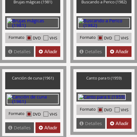
Brujas mágicas (1981)
Buscando a Perico (1982)
Formato
Formato
DVD
VHS
DVD
VHS
Detalles
Detalles
Añadir
Añadir
Canción de cuna (1961)
Canto para ti (1959)
Formato
DVD
VHS
Formato
DVD
VHS
Detalles
Añadir
Detalles
Añadir