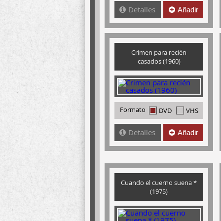
Detalles
Añadir
Crimen para recién
casados (1960)
Formato
DVD
VHS
Detalles
Añadir
Cuando el cuerno suena *
(1975)