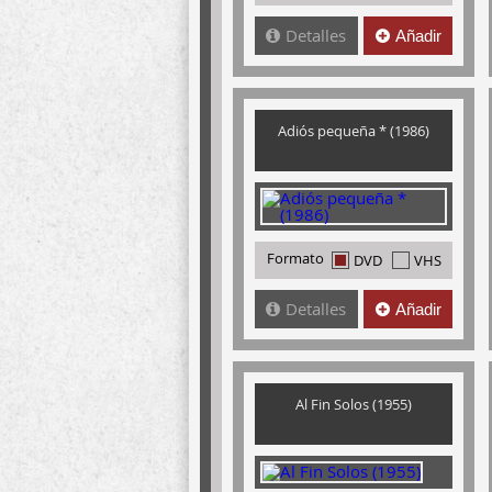
Detalles
Añadir
Adiós pequeña * (1986)
Formato
DVD
VHS
Detalles
Añadir
Al Fin Solos (1955)