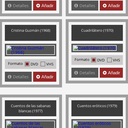
Detalles
Detalles
Añadir
Añadir
Cristina Guzmán (1968)
Cuadrilátero (1970)
Formato
DVD
VHS
Formato
DVD
VHS
Detalles
Añadir
Detalles
Añadir
Cuentos de las sabanas
Cuentos eróticos (1979)
blancas (1977)