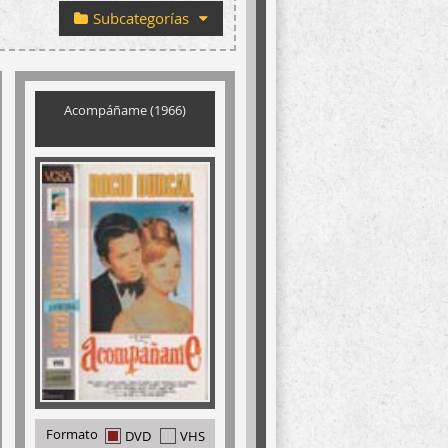
Subcategorías
Acompáñame (1966)
Formato
DVD
VHS