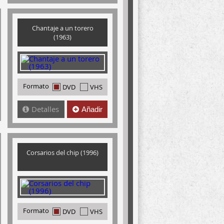
Chantaje a un torero
(1963)
Formato
DVD
VHS
Detalles
Añadir
Corsarios del chip (1996)
Formato
DVD
VHS