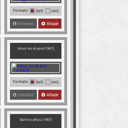
Formato
DVD
VHS
Detalles
Añadir
Amor en el aire (1967)
Formato
DVD
VHS
Detalles
Añadir
Barrios altos (1987)