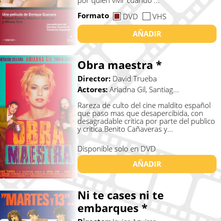
por quien vivir cuando ...
Formato
DVD
VHS
AÑADIR
Obra maestra *
Director:
David Trueba
Actores:
Ariadna Gil, Santiag...
Rareza de culto del cine maldito español
que paso mas que desapercibida, con
desagradable critica por parte del publico
y critica.Benito Cañaveras y...
Disponible solo en DVD
AÑADIR
Ni te cases ni te
embarques *