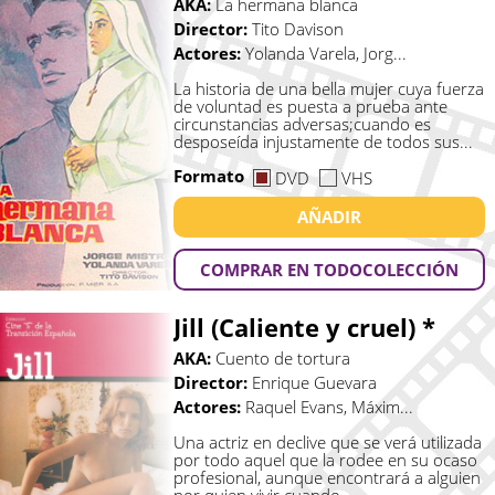
AKA:
La hermana blanca
Director:
Tito Davison
Actores:
Yolanda Varela, Jorg...
La historia de una bella mujer cuya fuerza
de voluntad es puesta a prueba ante
circunstancias adversas;cuando es
desposeída injustamente de todos sus...
Formato
DVD
VHS
AÑADIR
COMPRAR EN TODOCOLECCIÓN
Jill (Caliente y cruel) *
AKA:
Cuento de tortura
Director:
Enrique Guevara
Actores:
Raquel Evans, Máxim...
Una actriz en declive que se verá utilizada
por todo aquel que la rodee en su ocaso
profesional, aunque encontrará a alguien