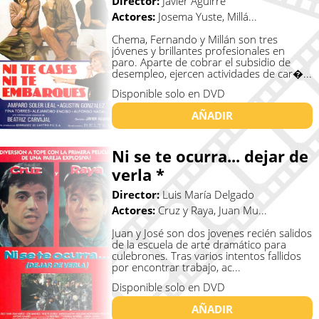
Director:
Javier Aguirre
Actores:
Josema Yuste, Millá...
Chema, Fernando y Millán son tres
jóvenes y brillantes profesionales en
paro. Aparte de cobrar el subsidio de
desempleo, ejercen actividades de car�...
Disponible solo en DVD
AÑADIR
Ni se te ocurra... dejar de
verla *
Director:
Luis María Delgado
Actores:
Cruz y Raya, Juan Mu...
Juan y José son dos jovenes recién salidos
de la escuela de arte dramático para
culebrones. Tras varios intentos fallidos
por encontrar trabajo, ac...
Disponible solo en DVD
AÑADIR