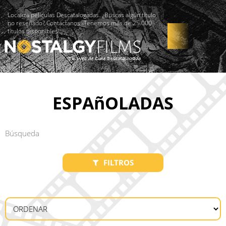
Localiza películas Descatalogadas. ¿Buscas algún título
no reseñado? Contáctanos -Tenemos más de 25.000
títulos disponibles!
ESPAñOLADAS
FILTROS