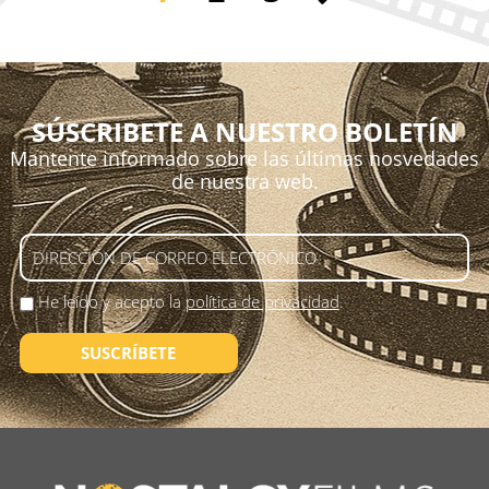
SÚSCRIBETE A NUESTRO BOLETÍN
Mantente informado sobre las últimas nosvedades
de nuestra web.
He leído y acepto la
política de privacidad
.
SUSCRÍBETE