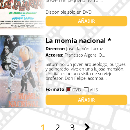
poseen un pequeño teatro ...
Disponible solo en DVD
AÑADIR
La momia nacional *
Director:
José Ramón Larraz
Actores:
Francisco Algora, Q...
Saturnino, un joven arqueólogo, burgués
y adinerado, vive en una lujosa mansión.
Un día recibe una visita de su viejo
profesor, Don Felipe, acompa...
Formato
DVD
VHS
AÑADIR
1
2
3