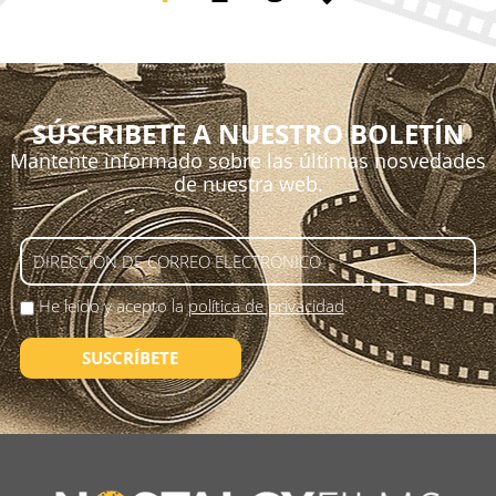
SÚSCRIBETE A NUESTRO BOLETÍN
Mantente informado sobre las últimas nosvedades
de nuestra web.
He leído y acepto la
política de privacidad
.
SUSCRÍBETE