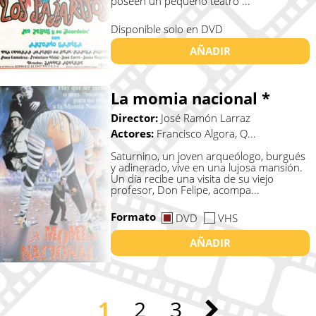
poseen un pequeño teatro ...
Disponible solo en DVD
AÑADIR
La momia nacional *
Director:
José Ramón Larraz
Actores:
Francisco Algora, Q...
Saturnino, un joven arqueólogo, burgués
y adinerado, vive en una lujosa mansión.
Un día recibe una visita de su viejo
profesor, Don Felipe, acompa...
Formato
DVD
VHS
AÑADIR
1
2
3