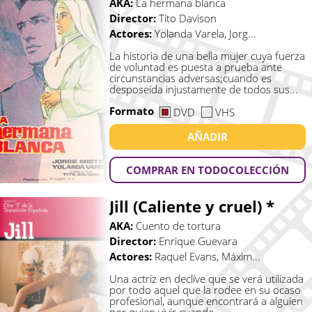
AKA:
La hermana blanca
Director:
Tito Davison
Actores:
Yolanda Varela, Jorg...
La historia de una bella mujer cuya fuerza
de voluntad es puesta a prueba ante
circunstancias adversas;cuando es
desposeída injustamente de todos sus...
Formato
DVD
VHS
AÑADIR
COMPRAR EN TODOCOLECCIÓN
Jill (Caliente y cruel) *
AKA:
Cuento de tortura
Director:
Enrique Guevara
Actores:
Raquel Evans, Máxim...
Una actriz en declive que se verá utilizada
por todo aquel que la rodee en su ocaso
profesional, aunque encontrará a alguien