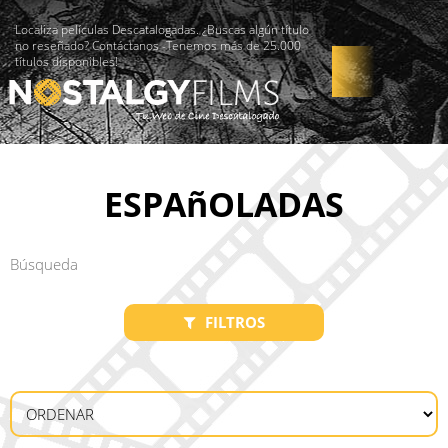
Localiza películas Descatalogadas. ¿Buscas algún título
no reseñado? Contáctanos -Tenemos más de 25.000
títulos disponibles!
ESPAñOLADAS
FILTROS