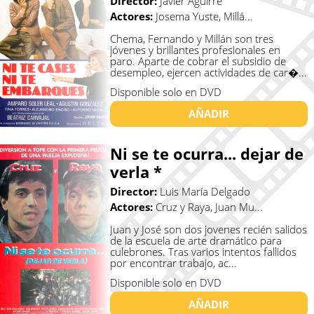
Director:
Javier Aguirre
Actores:
Josema Yuste, Millá...
Chema, Fernando y Millán son tres
jóvenes y brillantes profesionales en
paro. Aparte de cobrar el subsidio de
desempleo, ejercen actividades de car�...
Disponible solo en DVD
AÑADIR
Ni se te ocurra... dejar de
verla *
Director:
Luis María Delgado
Actores:
Cruz y Raya, Juan Mu...
Juan y José son dos jovenes recién salidos
de la escuela de arte dramático para
culebrones. Tras varios intentos fallidos
por encontrar trabajo, ac...
Disponible solo en DVD
AÑADIR