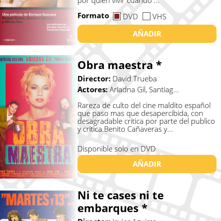
por quien vivir cuando ...
Formato
DVD
VHS
AÑADIR
Obra maestra *
Director:
David Trueba
Actores:
Ariadna Gil, Santiag...
Rareza de culto del cine maldito español
que paso mas que desapercibida, con
desagradable critica por parte del publico
y critica.Benito Cañaveras y...
Disponible solo en DVD
AÑADIR
Ni te cases ni te
embarques *