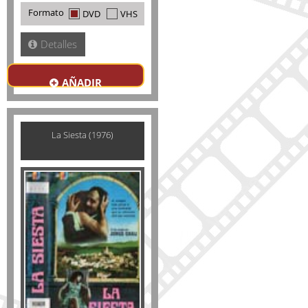
Formato
DVD
VHS
Detalles
AÑADIR
La Siesta (1976)