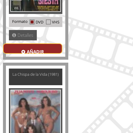
Formato
DVD
VHS
Detalles
AÑADIR
La Chispa de la Vida (1981)