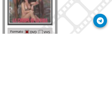
Formato
DVD
VHS
Detalles
AÑADIR
SÚSCRIBETE A NUESTRO BOLETÍN
Mantente informado sobre las últimas nosvedades
de nuestra web.