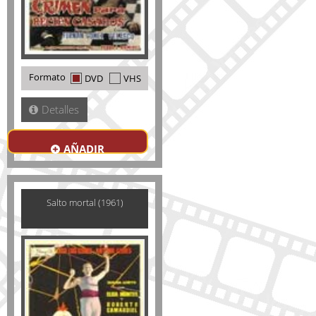
Formato
DVD
VHS
Detalles
AÑADIR
Salto mortal (1961)