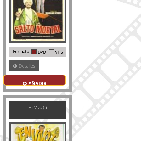
Formato
DVD
VHS
Detalles
AÑADIR
En Vivo (-)