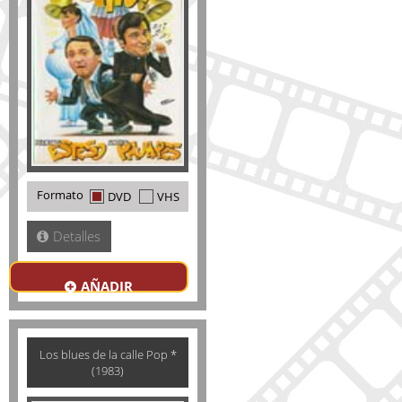
Formato
DVD
VHS
Detalles
AÑADIR
Los blues de la calle Pop *
(1983)