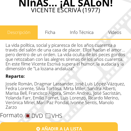
NIñAS... ¡AL SALóN!
VICENTE ESCRIVÁ (1977)
Descripción
Ficha
Info Técnica
Vídeos
La vida política, social y picaresca de los años cuarenta a
través del salón de una casa de placer. Ellos hacían el amor...
pero dentro de un orden. La vida oculta de los peces gordos
que retozaban con las alegres sirenas de los años cuarenta.
En este filme Vicente Escrivá supera el humor, la audacia y la
dimensión de "La lozana andaluza"
Reparto:
Josele Román, Dragmar Lassander, José Luis López-Vázquez,
Fedra Lorente, Silvia Tortosa, Mirta Miller, Sandra Alberti,
Marisa Bell, Francisco Algora, Simón Andreu, José Sacristán,
Yolanda Farr, Emilio Fornet, Luis Lorenzo, Ricardo Merino,
Verónica Miriel, Mari Paz Pondal, Ivonne Sentís, Manolo
Zarzo
Formato
DVD
VHS
AÑADIR A LA LISTA