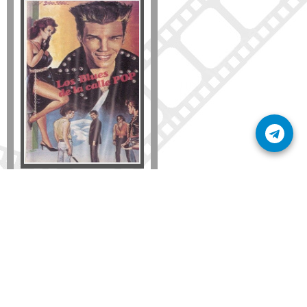
Formato
DVD
VHS
Detalles
AÑADIR