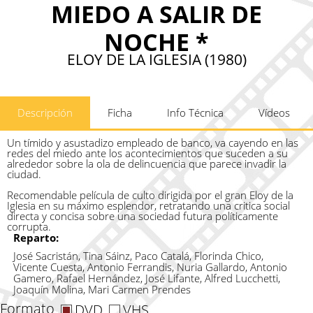
MIEDO A SALIR DE
NOCHE *
ELOY DE LA IGLESIA (1980)
Descripción
Ficha
Info Técnica
Vídeos
Un tímido y asustadizo empleado de banco, va cayendo en las
redes del miedo ante los acontecimientos que suceden a su
alrededor sobre la ola de delincuencia que parece invadir la
ciudad.
Recomendable película de culto dirigida por el gran Eloy de la
Iglesia en su máximo esplendor, retratando una critica social
directa y concisa sobre una sociedad futura políticamente
corrupta.
Reparto:
José Sacristán, Tina Sáinz, Paco Catalá, Florinda Chico,
Vicente Cuesta, Antonio Ferrandis, Nuria Gallardo, Antonio
Gamero, Rafael Hernández, José Lifante, Alfred Lucchetti,
Joaquín Molina, Mari Carmen Prendes
Formato
DVD
VHS