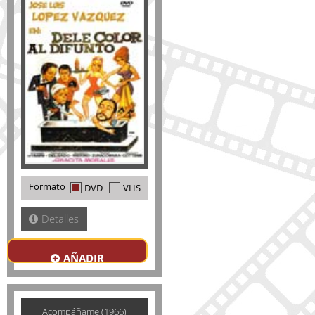
Formato
DVD
VHS
Detalles
AÑADIR
Acompáñame (1966)