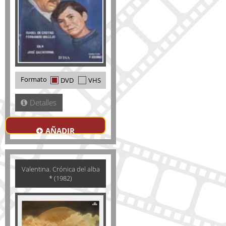
Formato
DVD
VHS
Detalles
AÑADIR
Valentina. Crónica del alba
* (1982)