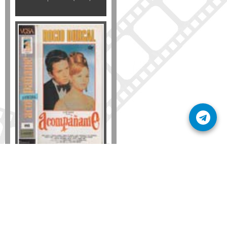
Formato
DVD
VHS
Detalles
AÑADIR