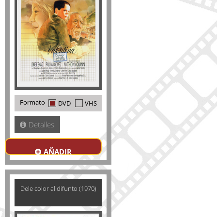
Formato
DVD
VHS
Detalles
AÑADIR
Dele color al difunto (1970)