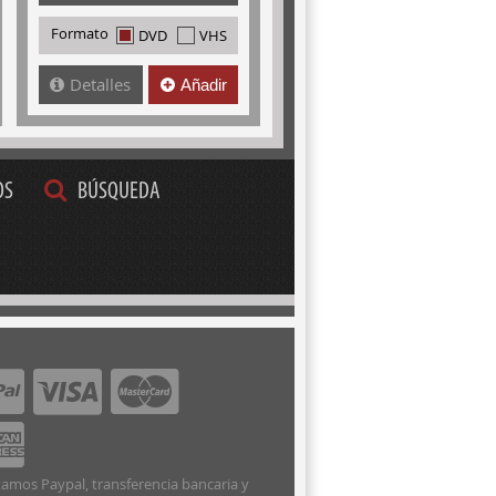
Formato
DVD
VHS
Detalles
Añadir
OS
BÚSQUEDA
amos Paypal, transferencia bancaria y