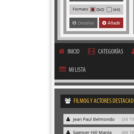
Formato
DVD
VHS
Detalles
Añadir
INICIO
CATEGORÍAS
MI LISTA
FILMOG Y ACTORES DESTACA
Jean Paul Belmondo
(36 Tí
Spencer Hill Manía
(86 Tí