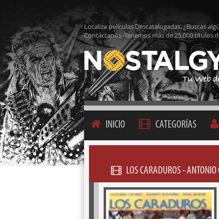
Localiza películas Descatalogadas. ¿Buscas alg
Contáctanos -Tenemos más de 25.000 títulos d
INICIO
CATEGORÍAS
LOS CARADUROS - ANTONIO 