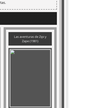
tas.
Las aventuras de Zipi y
Zape (1981)