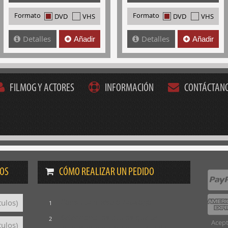
Formato
Formato
DVD
VHS
DVD
VHS
Detalles
Detalles
Añadir
Añadir
FILMOG Y ACTORES
INFORMACIÓN
CONTÁCTAN
DOS
CÓMO REALIZAR UN PEDIDO
Consulta nuestro catálogo
tulos)
1
Selecciona los títulos que te
2
Acept
tulos)
interesan para crear tu lista de