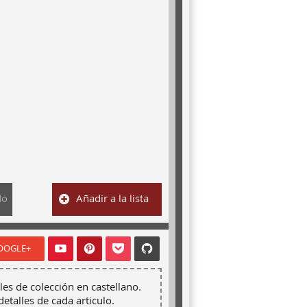
do
Añadir a la lista
OOGLE+
les de colección en castellano.
detalles de cada articulo.