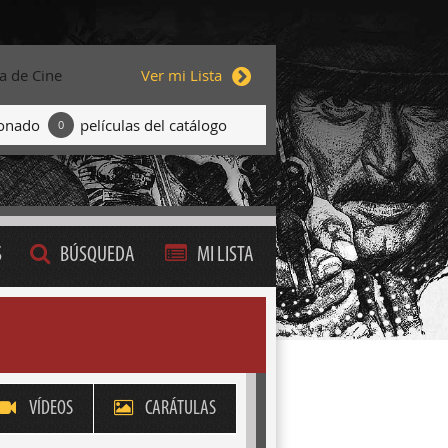
ta de Cine
Ver mi Lista
ionado
películas del catálogo
0
S
BÚSQUEDA
MI LISTA
VÍDEOS
CARÁTULAS