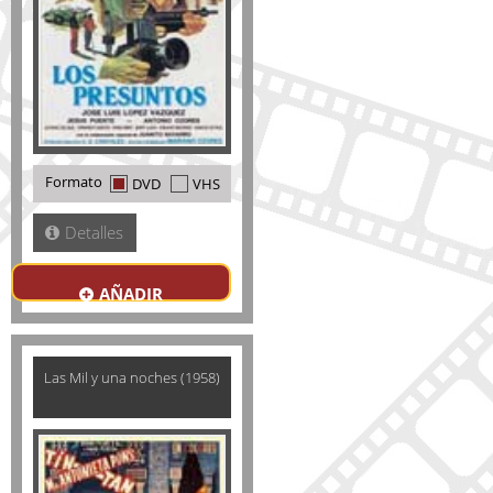
Formato
DVD
VHS
Detalles
AÑADIR
Las Mil y una noches (1958)