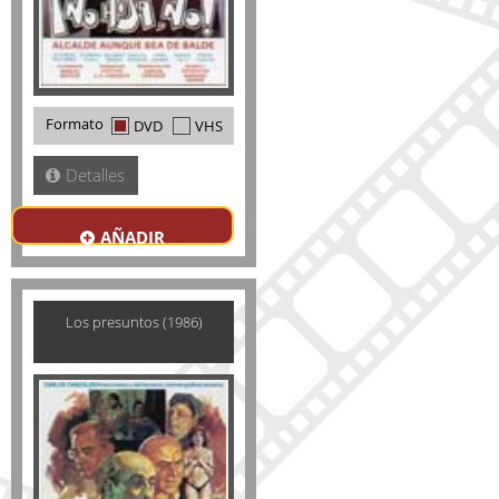
Formato
DVD
VHS
Detalles
AÑADIR
Los presuntos (1986)