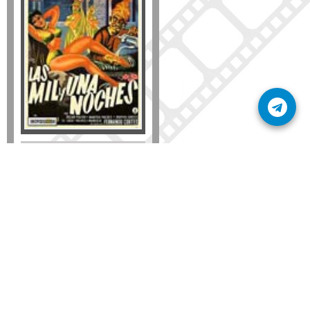
Formato
DVD
VHS
Detalles
AÑADIR