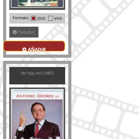
Formato
DVD
VHS
Detalles
AÑADIR
No hija, no! (1987)