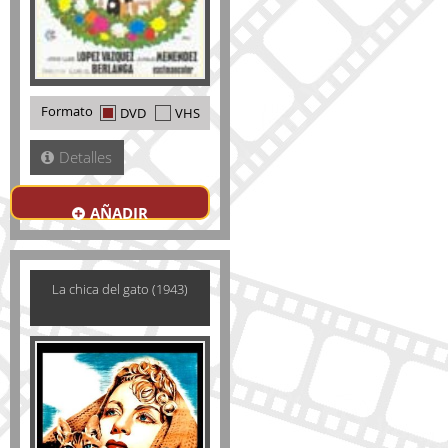
Formato
DVD
VHS
Detalles
AÑADIR
La chica del gato (1943)