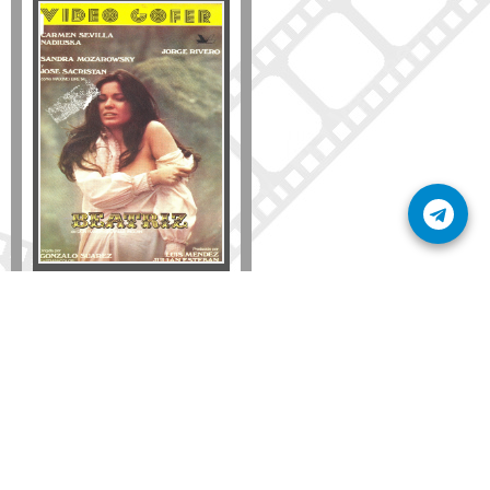
Formato
DVD
VHS
Detalles
AÑADIR