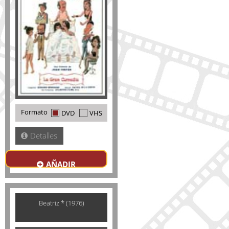
Formato
DVD
VHS
Detalles
AÑADIR
Beatriz * (1976)