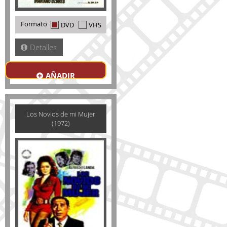
Formato
DVD
VHS
Detalles
AÑADIR
Los Novios de mi Mujer
(1972)