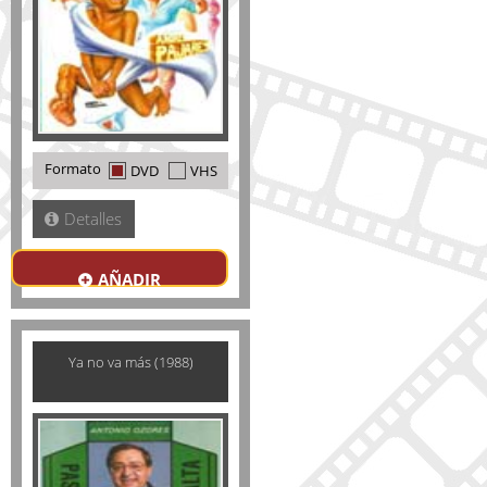
Formato
DVD
VHS
Detalles
AÑADIR
Ya no va más (1988)