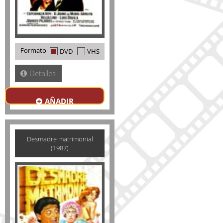
Formato
DVD
VHS
Detalles
AÑADIR
Desmadre matrimonial
(1987)