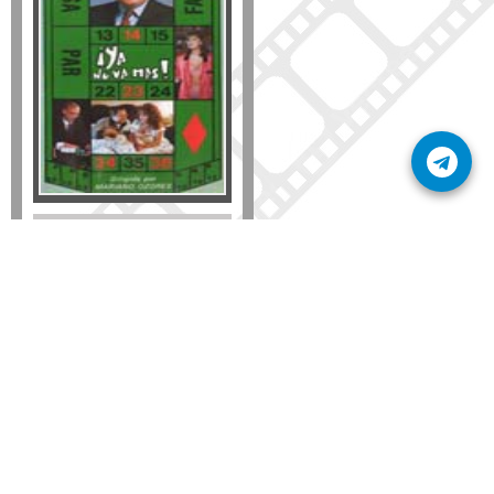
Formato
DVD
VHS
Detalles
AÑADIR