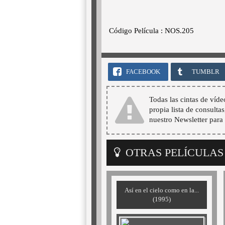
Código Película : NOS.205
FACEBOOK
TUMBLR
Todas las cintas de víde
propia lista de consultas
nuestro Newsletter para 
OTRAS PELÍCULAS
Así en el cielo como en la...
(1995)