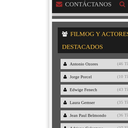
CONTÁCTANOS
FILMOG Y ACTORE
DESTACADOS
(46 Tí
Antonio Ozores
(10 Tí
Jorge Porcel
(43 Tí
Edwige Fenech
(35 Tí
Laura Gemser
(36 Tí
Jean Paul Belmondo