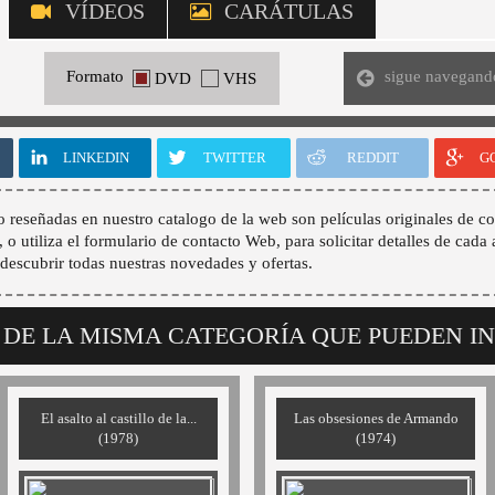
VÍDEOS
CARÁTULAS
sigue navegand
Formato
DVD
VHS
LINKEDIN
TWITTER
REDDIT
G
o reseñadas en nuestro catalogo de la web son películas originales de co
, o utiliza el formulario de contacto Web, para solicitar detalles de cada 
descubrir todas nuestras novedades y ofertas.
 DE LA MISMA CATEGORÍA QUE PUEDEN I
El asalto al castillo de la...
Las obsesiones de Armando
(1978)
(1974)