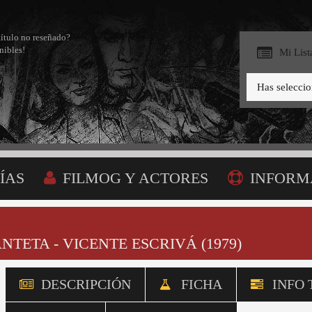
título no reseñado?
nibles!
Mi List
Has selecci
ÍAS
FILMOG Y ACTORES
INFORM
BÚSQUEDA
MI LISTA
NTETA - VICENTE ESCRIVÁ (1979)
DESCRIPCIÓN
FICHA
INFO 