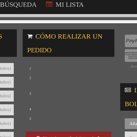
BÚSQUEDA
MI LISTA
S
CÓMO REALIZAR UN
PEDIDO
Ace
Consulta nuestro catálogo
tulos)
1
Selecciona los títulos que te interesan
2
tulos)
para crear tu lista de consultas
Revisa tu lista y rellena el formulario
3
tulos)
con tus datos
BO
Envíanos tu lista de consultas
tulos)
4
Te mandaremos el detalle del pedido
5
tulos)
Aña
con precios y condiciones de pago