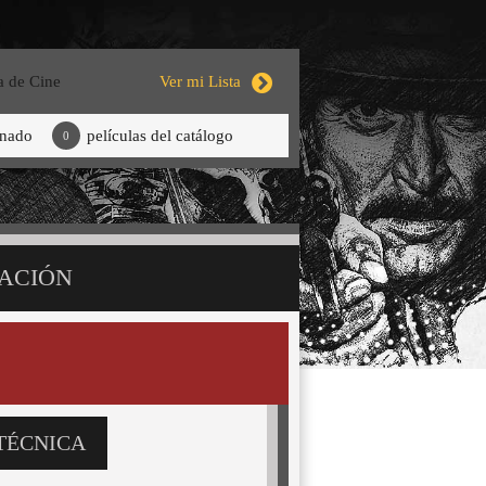
a de Cine
Ver mi Lista
onado
películas del catálogo
0
ACIÓN
TÉCNICA