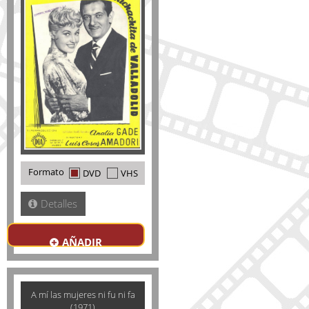
Formato
DVD
VHS
Detalles
AÑADIR
A mí las mujeres ni fu ni fa
(1971)