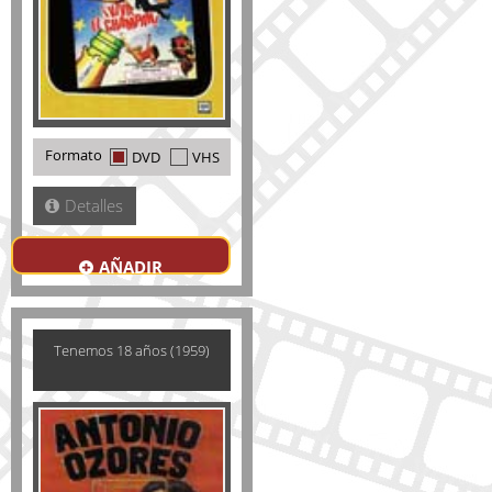
Formato
DVD
VHS
Detalles
AÑADIR
Tenemos 18 años (1959)