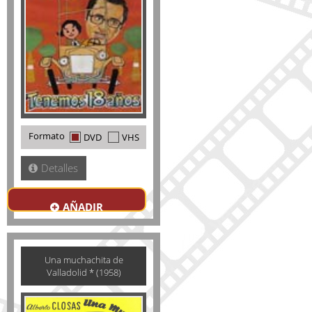
Formato
DVD
VHS
Detalles
AÑADIR
Una muchachita de
Valladolid * (1958)