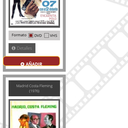
Formato
DVD
VHS
Detalles
AÑADIR
Madrid Costa Fleming
(1976)