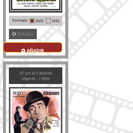
Formato
DVD
VHS
Detalles
AÑADIR
07 con el 2 delante
(Agente... (1966)