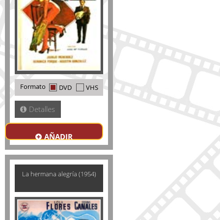
Formato
DVD
VHS
Detalles
AÑADIR
La hermana alegría (1954)