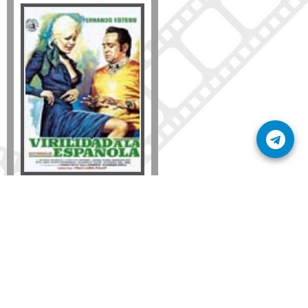
Formato
DVD
VHS
Detalles
AÑADIR