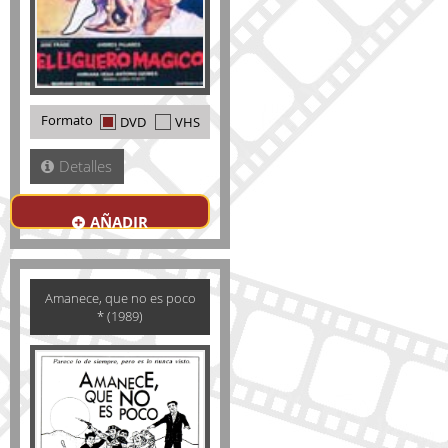
Formato
DVD
VHS
Detalles
AÑADIR
Amanece, que no es poco
* (1989)