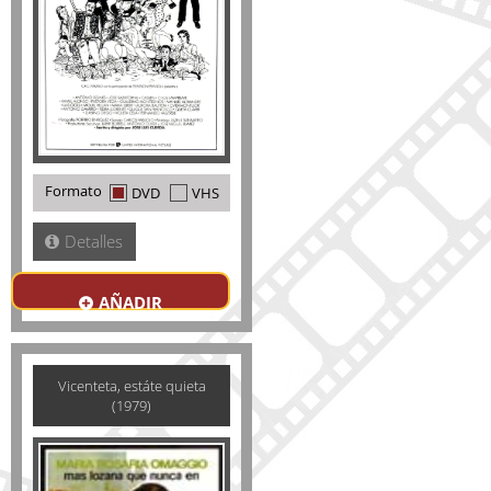
Formato
DVD
VHS
Detalles
AÑADIR
Vicenteta, estáte quieta
(1979)