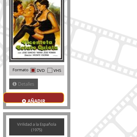
Formato
DVD
VHS
Detalles
AÑADIR
Virilidad a la Española
(1975)