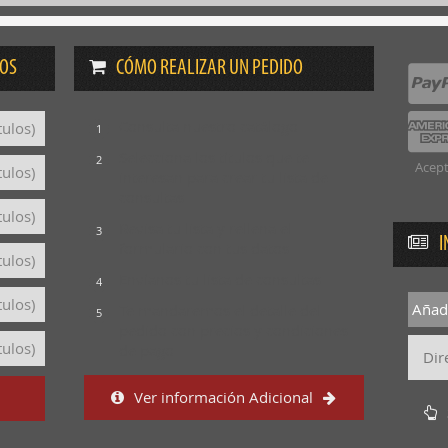
DOS
CÓMO REALIZAR UN PEDIDO
Consulta nuestro catálogo
tulos)
1
Selecciona los títulos que te
2
Acept
tulos)
interesan para crear tu lista de
consultas
tulos)
Revisa tu lista y rellena el
3
I
formulario con tus datos
tulos)
Envíanos tu lista de consultas
4
tulos)
Añadi
Te mandaremos el detalle del
5
pedido con precios y condiciones
tulos)
de pago
Ver información Adicional