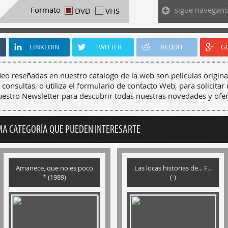
sigue navegan
Formato
DVD
VHS
LINKEDIN
TWITTER
REDDIT
G
deo reseñadas en nuestro catalogo de la web son películas origina
 consultas, o utiliza el formulario de contacto Web, para solicitar 
nuestro Newsletter para descubrir todas nuestras novedades y ofer
MA CATEGORÍA QUE PUEDEN INTERESARTE
Amanece, que no es poco
Las locas historias de... F...
* (1989)
(-)