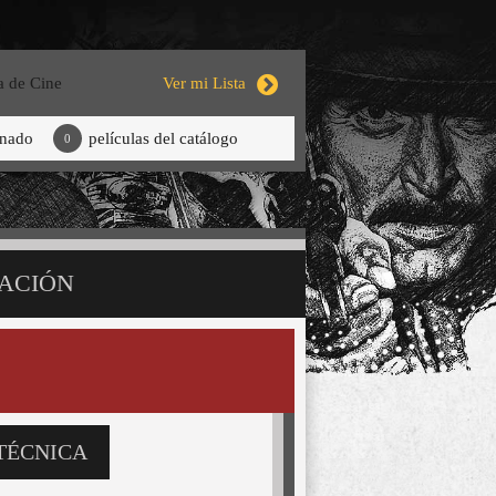
a de Cine
Ver mi Lista
onado
películas del catálogo
0
ACIÓN
TÉCNICA