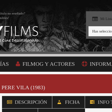
título no reseñado?
nibles!
Mi List
Has selecci
ÍAS
FILMOG Y ACTORES
INFORM
BÚSQUEDA
MI LISTA
PERE VILA (1983)
DESCRIPCIÓN
FICHA
INFO 