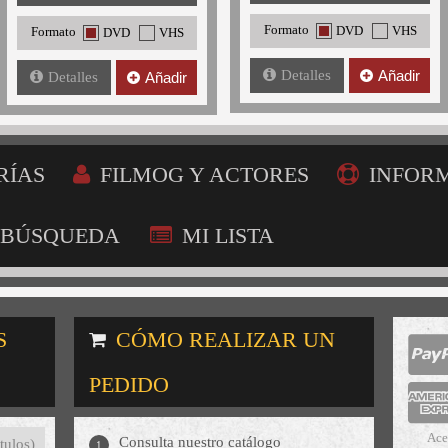
Formato
DVD
VHS
Formato
DVD
VHS
Detalles
Añadir
Detalles
Añadir
RÍAS
FILMOG Y ACTORES
INFOR
BÚSQUEDA
MI LISTA
S
CÓMO REALIZAR UN
PEDIDO
Ace
Consulta nuestro catálogo
tulos)
1