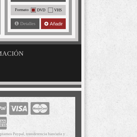
Formato
DVD
VHS
Detalles
Añadir
MACIÓN
ptamos Paypal, transferencia bancaria y