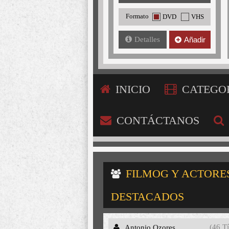
Formato
DVD
VHS
Detalles
Añadir
INICIO
CATEGO
CONTÁCTANOS
FILMOG Y ACTORE
DESTACADOS
(46 Tí
Antonio Ozores