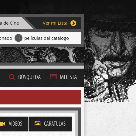
ta de Cine
Ver mi Lista
ionado
películas del catálogo
0
S
BÚSQUEDA
MI LISTA
VÍDEOS
CARÁTULAS