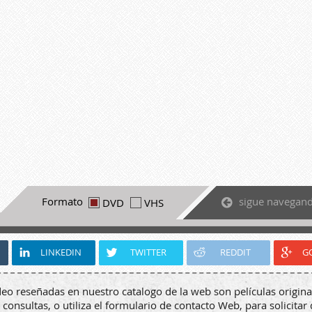
sigue navegan
Formato
DVD
VHS
LINKEDIN
TWITTER
REDDIT
G
deo reseñadas en nuestro catalogo de la web son películas origina
 consultas, o utiliza el formulario de contacto Web, para solicitar 