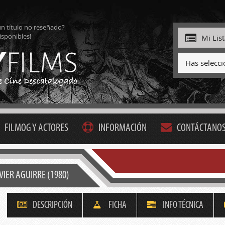
ún título no reseñado?
isponibles!
Mi Lis
Has selecc
FILMOG Y ACTORES
INFORMACIÓN
CONTÁCTANO
VIER AGUIRRE (1980)
DESCRIPCIÓN
FICHA
INFO TÉCNICA