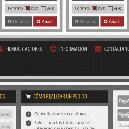
Formato
Formato
DVD
VHS
DVD
VHS
Detalles
Detalles
Añadir
Añadir
FILMOG Y ACTORES
INFORMACIÓN
CONTÁCTAN
DOS
CÓMO REALIZAR UN PEDIDO
Consulta nuestro catálogo
tulos)
1
Selecciona los títulos que te
2
Acept
tulos)
interesan para crear tu lista de