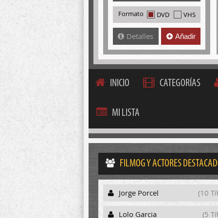
Formato
DVD
VHS
Detalles
Añadir
INICIO
CATEGORÍAS
MI LISTA
FILMOG Y ACTORES DESTACA
Jorge Porcel
(10 Tí
Lolo Garcia
(5 Tí