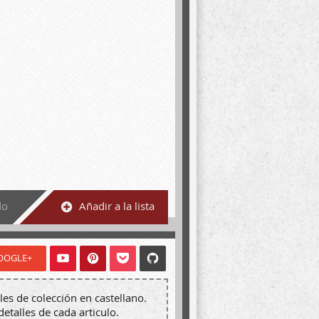
do
Añadir a la lista
OOGLE+
les de colección en castellano.
detalles de cada articulo.