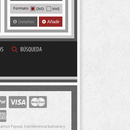
Formato
DVD
VHS
Detalles
Añadir
OS
BÚSQUEDA
amos Paypal, transferencia bancaria y